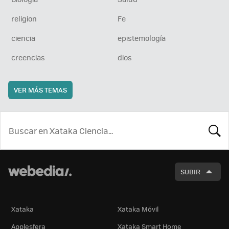
religion
Fe
ciencia
epistemología
creencias
dios
VER MÁS TEMAS
BUSCA
SUBIR
Xataka
Xataka Móvil
Applesfera
Xataka Smart Home