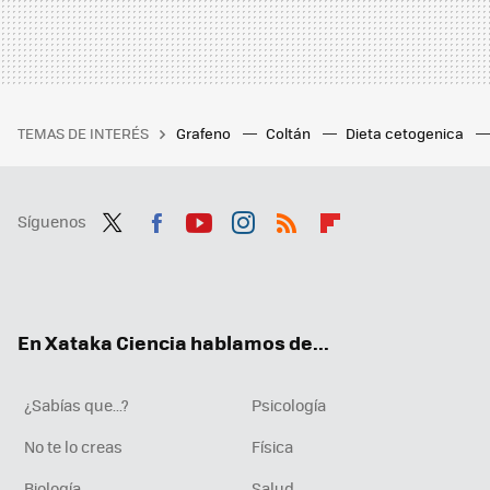
TEMAS DE INTERÉS
Grafeno
Coltán
Dieta cetogenica
Síguenos
Twit
Fac
You
Inst
RSS
Flip
ter
ebo
tub
agr
boa
ok
e
am
rd
En Xataka Ciencia hablamos de...
¿Sabías que...?
Psicología
No te lo creas
Física
Biología
Salud