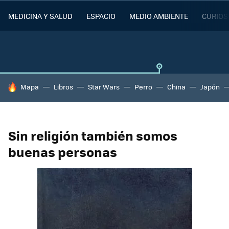
MEDICINA Y SALUD
ESPACIO
MEDIO AMBIENTE
CURIOS
HOY SE HABLA DE
Mapa
Libros
Star Wars
Perro
China
Japón
Sin religión también somos
buenas personas