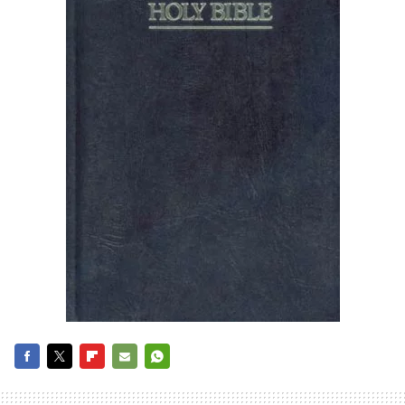
FACEBOOK
TWITTER
FLIPBOARD
E-
WHATSAPP