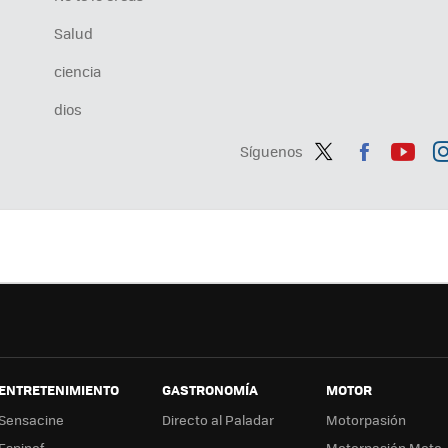
Salud
ciencia
dios
Síguenos
Twit
Fac
You
In
ter
ebo
tub
ag
ok
e
a
ENTRETENIMIENTO
GASTRONOMÍA
MOTOR
Sensacine
Directo al Paladar
Motorpasión
Espinof
Motorpasión Moto