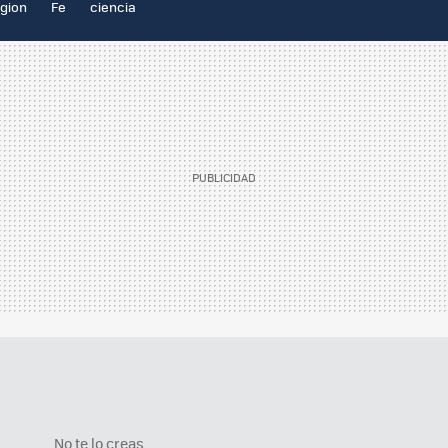
igion
Fe
ciencia
No te lo creas