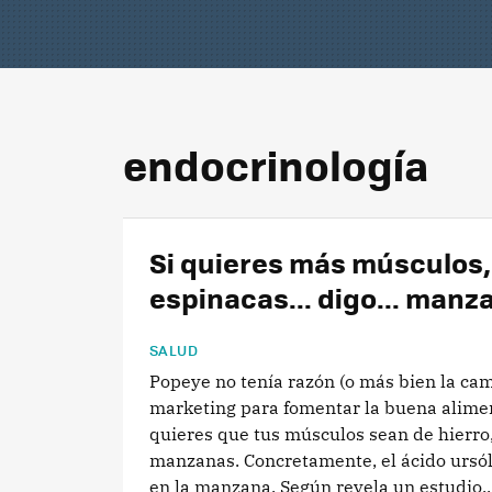
endocrinología
Si quieres más músculos
espinacas... digo... manz
SALUD
Popeye no tenía razón (o más bien la ca
marketing para fomentar la buena alimen
quieres que tus músculos sean de hierro
manzanas. Concretamente, el ácido ursól
en la manzana. Según revela un estudio..