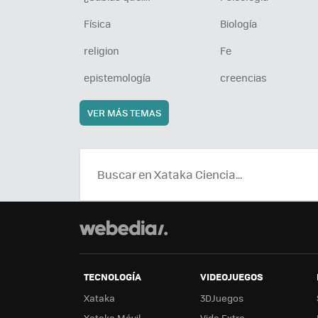
Física
Biología
religion
Fe
epistemología
creencias
VER MÁS TEMAS
TECNOLOGÍA
VIDEOJUEGOS
Xataka
3DJuegos
Xataka Móvil
Vida Extra