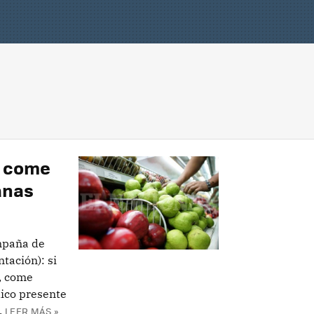
, come
anas
mpaña de
tación): si
, come
ico presente
.
LEER MÁS »