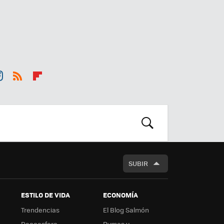
st
RSS
Flip
r
boa
m
rd
BUSCAR
SUBIR
ESTILO DE VIDA
ECONOMÍA
Trendencias
El Blog Salmón
Decoesfera
Pymes y