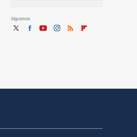
Síguenos
Twit
Fac
You
Inst
RSS
Flip
ter
ebo
tub
agr
boa
ok
e
am
rd