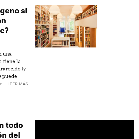
ígeno si
ón
e?
n una
 tiene la
nrarecido (y
e) puede
...
LEER MÁS
n todo
n del