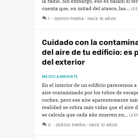
la radio. Sin embargo, eso es baladí si t
cuenta que, en mitad del atasco, las...
LEE
COMENTARIOS
1
SERGIO PARRA
HACE 10 AÑOS
Cuidado con la contamin
del aire de tu edificio: es
del exterior
MEDIO AMBIENTE
En el interior de un edificio parecemos a
aire contaminado por los tubos de escape
coches, pero ese aire aparentemente má
realidad se cobra más vidas que el aire d
se calcula que cada año mueren en...
LEE
COMENTARIOS
0
SERGIO PARRA
HACE 10 AÑOS