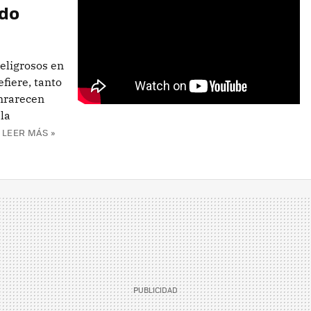
ido
eligrosos en
fiere, tanto
nrarecen
 la
LEER MÁS »