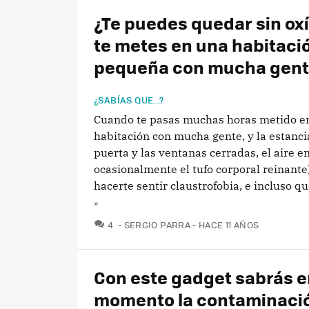
¿Te puedes quedar sin ox
te metes en una habitaci
pequeña con mucha gent
¿SABÍAS QUE...?
Cuando te pasas muchas horas metido e
habitación con mucha gente, y la estancia
puerta y las ventanas cerradas, el aire e
ocasionalmente el tufo corporal reinant
hacerte sentir claustrofobia, e incluso que
»
COMENTARIOS
4
SERGIO PARRA
HACE 11 AÑOS
Con este gadget sabrás e
momento la contaminació