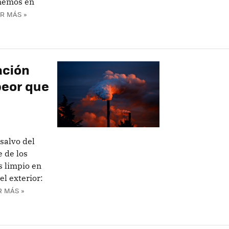
enemos en
R MÁS »
ación
 peor que
 salvo del
 de los
s limpio en
el exterior:
R MÁS »