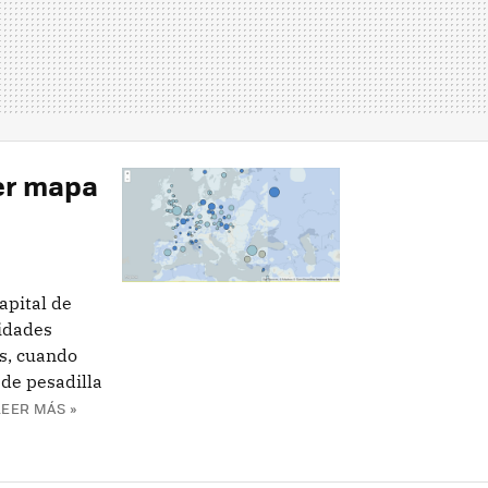
mer mapa
apital de
ridades
as, cuando
de pesadilla
LEER MÁS »