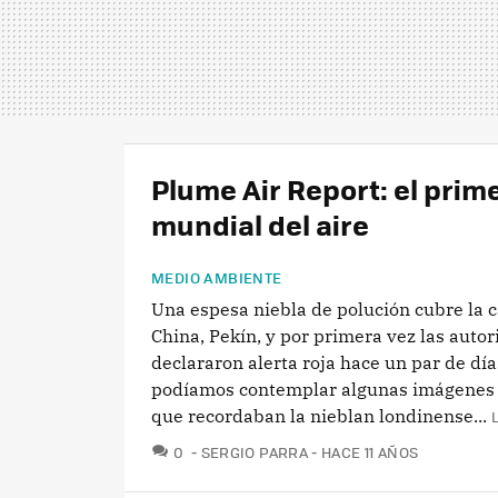
Plume Air Report: el pri
mundial del aire
MEDIO AMBIENTE
Una espesa niebla de polución cubre la c
China, Pekín, y por primera vez las auto
declararon alerta roja hace un par de dí
podíamos contemplar algunas imágenes 
que recordaban la nieblan londinense...
COMENTARIOS
0
SERGIO PARRA
HACE 11 AÑOS