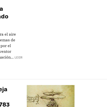
ra
ado
a el aire
blemas de
por el
iventor
ación...
LEER
eja
1783