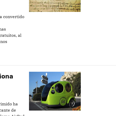
ha convertido
nas
atuitos, al
 nos
ciona
rimido ha
icante de