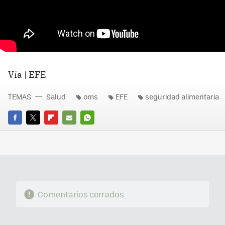
Vía | EFE
TEMAS
Salud
oms
EFE
seguridad alimentaria
FACEBOOK
TWITTER
FLIPBOARD
E-
WHATSAPP
MAIL
Comentarios cerrados