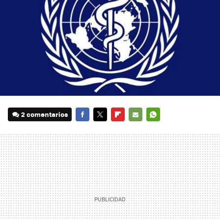
2 comentarios
FACEBOOK
TWITTER
FLIPBOARD
E-
WHATSAPP
MAIL