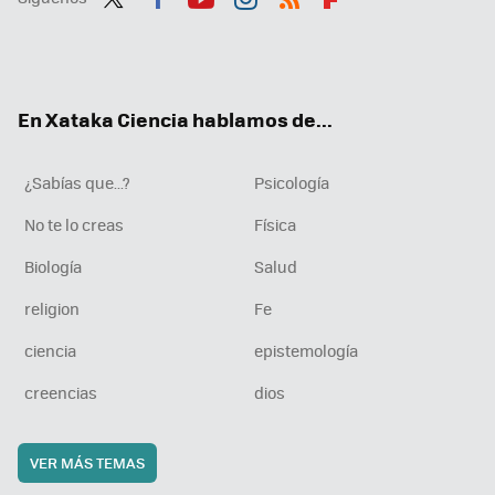
Twit
Fac
You
Inst
RSS
Flip
ter
ebo
tub
agr
boa
ok
e
am
rd
En Xataka Ciencia hablamos de...
¿Sabías que...?
Psicología
No te lo creas
Física
Biología
Salud
religion
Fe
ciencia
epistemología
creencias
dios
VER MÁS TEMAS