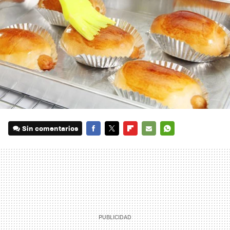
Sin comentarios
FACEBOOK
TWITTER
FLIPBOARD
E-
WHATSAPP
MAIL