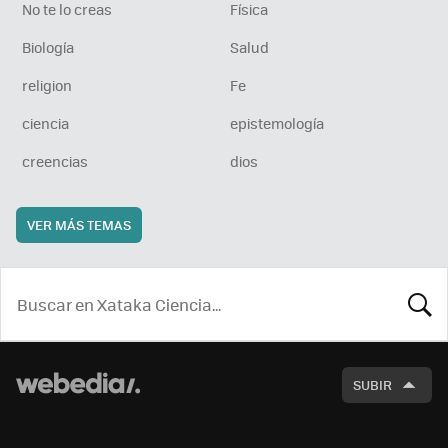
No te lo creas
Física
Biología
Salud
religion
Fe
ciencia
epistemología
creencias
dios
VER MÁS TEMAS
BUSCA
SUBIR