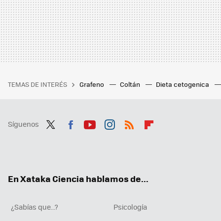
TEMAS DE INTERÉS
Grafeno
Coltán
Dieta cetogenica
Síguenos
Twit
Fac
You
Inst
RSS
Flip
ter
ebo
tub
agr
boa
ok
e
am
rd
En Xataka Ciencia hablamos de...
¿Sabías que...?
Psicología