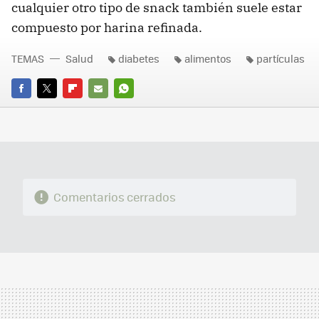
cualquier otro tipo de snack también suele estar
compuesto por harina refinada.
TEMAS
Salud
diabetes
alimentos
partículas
FACEBOOK
TWITTER
FLIPBOARD
E-
WHATSAPP
MAIL
Comentarios cerrados