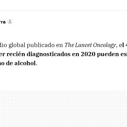
rra
dio global publicado en
The Lancet Oncology
, e
l
er recién diagnosticados en 2020 pueden es
o de alcohol
.