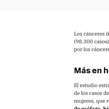
Los cánceres d
(98,300 casos
por los cáncere
Más en 
El estudio est
de los casos d
mujeres, que r
de esófago, h