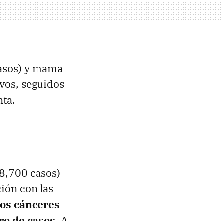
casos) y mama
vos, seguidos
nta.
8,700 casos)
ión con las
os cánceres
ro de casos
. A