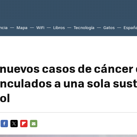
ncia
Mapa
WiFi
Libros
Tecnología
Gatos
Españ
 nuevos casos de cáncer
inculados a una sola sus
ol
FACEBOOK
TWITTER
FLIPBOARD
E-