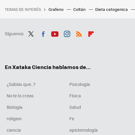
TEMAS DE INTERÉS
Grafeno
Coltán
Dieta cetogenica
Síguenos
Twit
Fac
You
Inst
RSS
Flip
ter
ebo
tub
agr
boa
ok
e
am
rd
En Xataka Ciencia hablamos de...
¿Sabías que...?
Psicología
No te lo creas
Física
Biología
Salud
religion
Fe
ciencia
epistemología