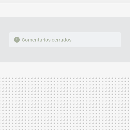
FACEBOOK
TWITTER
FLIPBOARD
E-
WHATSAPP
MAIL
Comentarios cerrados