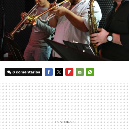
6 comentarios
FACEBOOK
TWITTER
FLIPBOARD
E-
WHATSAPP
MAIL