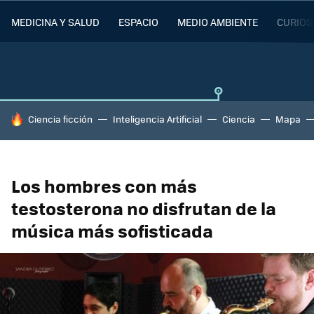
MEDICINA Y SALUD
ESPACIO
MEDIO AMBIENTE
CURIOS
HOY SE HABLA DE
Ciencia ficción
Inteligencia Artificial
Ciencia
Mapa
Los hombres con más
testosterona no disfrutan de la
música más sofisticada