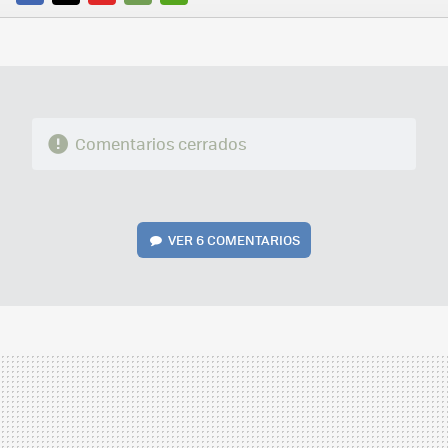
FACEBOOK
TWITTER
FLIPBOARD
E-
WHATSAPP
MAIL
Comentarios cerrados
VER
6 COMENTARIOS