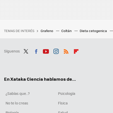
TEMAS DE INTERÉS
Grafeno
Coltán
Dieta cetogenica
Síguenos
Twit
Fac
You
Inst
RSS
Flip
ter
ebo
tub
agr
boa
ok
e
am
rd
En Xataka Ciencia hablamos de...
¿Sabías que...?
Psicología
No te lo creas
Física
Biología
Salud