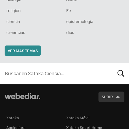
religion
Fe
ciencia
epistemología
creencias
dios
VER MÁS TEMAS
BUSCA
SUBIR
Xataka
Xataka Móvil
Applesfera
Xataka Smart Home