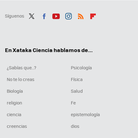
Síguenos
Twit
Fac
You
Inst
RSS
Flip
ter
ebo
tub
agr
boa
ok
e
am
rd
En Xataka Ciencia hablamos de...
¿Sabías que...?
Psicología
No te lo creas
Física
Biología
Salud
religion
Fe
ciencia
epistemología
creencias
dios