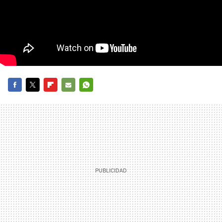
FACEBOOK
TWITTER
FLIPBOARD
E-
WHATSAPP
MAIL