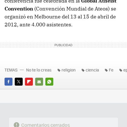
conferencia fue celebrada en la
Global Atheist
Convention
(Convención Mundial de Ateos) se
organizó en Melbourne del 13 al 15 de abril de
2012, ante 4.000 asistentes.
TEMAS
No te lo creas
religion
ciencia
Fe
e
FACEBOOK
TWITTER
FLIPBOARD
E-
WHATSAPP
MAIL
Comentarios cerrados