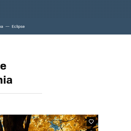
na
Eclipse
de
hia