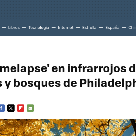
Libros
Tecnología
Internet
Estrella
España
Chi
imelapse' en infrarrojos 
 y bosques de Philadelp
FACEBOOK
TWITTER
FLIPBOARD
E-
MAIL