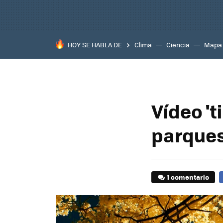
HOY SE HABLA DE
Clima
Ciencia
Mapa
Vídeo 't
parques
1 comentario