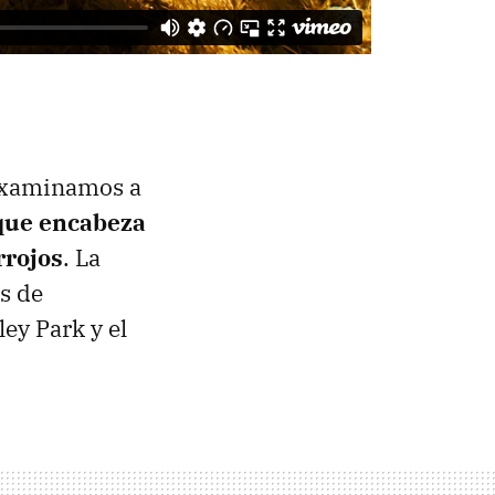
 examinamos a
 que encabeza
rrojos
. La
os de
ey Park y el