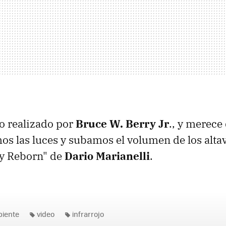
do realizado por
Bruce W. Berry Jr
., y merece
os las luces y subamos el volumen de los alta
ey Reborn" de
Dario Marianelli
.
biente
video
infrarrojo