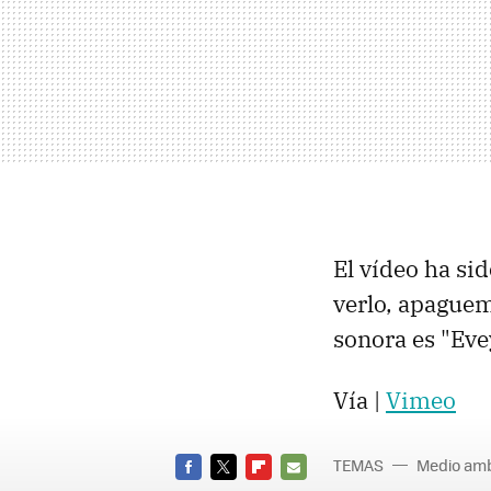
El vídeo ha si
verlo, apaguem
sonora es "Ev
Vía |
Vimeo
TEMAS
Medio am