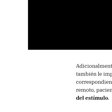
Adicionalmente
también le imp
correspondient
remoto, pacie
del estímulo
.