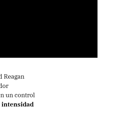
ld Reagan
dor
on un control
 intensidad