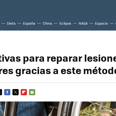
Dieta
España
China
Eclipse
NASA
Espacio
tivas para reparar lesion
es gracias a este métod
FACEBOOK
TWITTER
FLIPBOARD
E-
MAIL