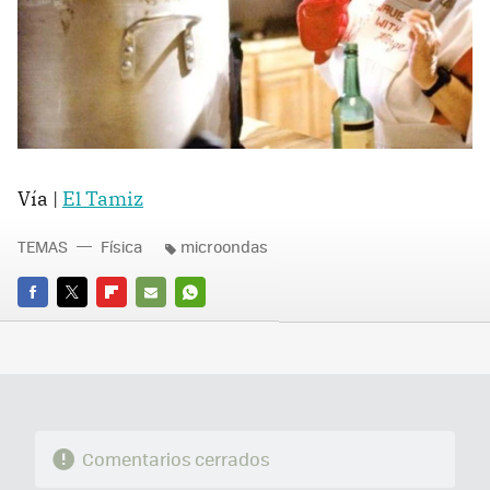
Vía |
El Tamiz
TEMAS
Física
microondas
FACEBOOK
TWITTER
FLIPBOARD
E-
WHATSAPP
MAIL
Comentarios cerrados