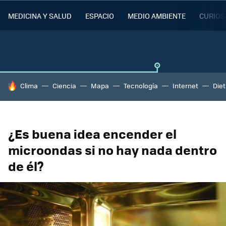
MEDICINA Y SALUD
ESPACIO
MEDIO AMBIENTE
CURIOS
HOY SE HABLA DE
Clima
Ciencia
Mapa
Tecnología
Internet
Die
¿Es buena idea encender el
microondas si no hay nada dentro
de él?