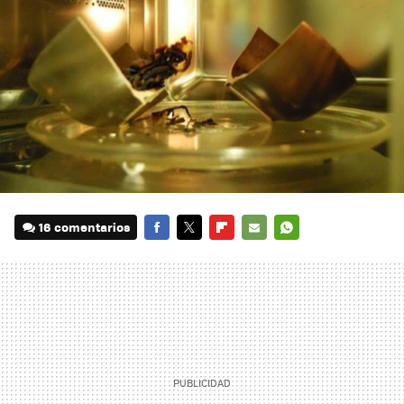
16 comentarios
FACEBOOK
TWITTER
FLIPBOARD
E-
WHATSAPP
MAIL