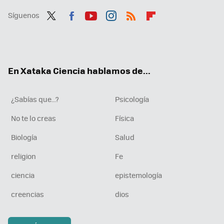
Síguenos
Twit
Fac
You
Inst
RSS
Flip
ter
ebo
tub
agr
boa
ok
e
am
rd
En Xataka Ciencia hablamos de...
¿Sabías que...?
Psicología
No te lo creas
Física
Biología
Salud
religion
Fe
ciencia
epistemología
creencias
dios