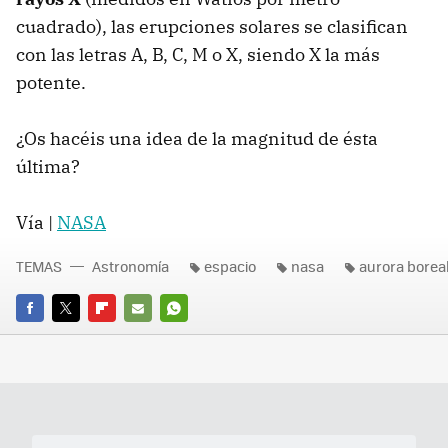
cuadrado), las erupciones solares se clasifican
con las letras A, B, C, M o X, siendo X la más
potente.
¿Os hacéis una idea de la magnitud de ésta
última?
Vía |
NASA
TEMAS
Astronomía
espacio
nasa
aurora borea
FACEBOOK
TWITTER
FLIPBOARD
E-
WHATSAPP
MAIL