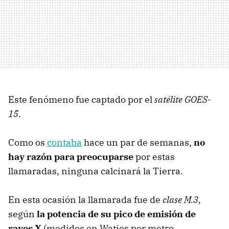
Este fenómeno fue captado por el
satélite
GOES
-
15
.
Como os
contaba
hace un par de semanas,
no
hay razón para preocuparse
por estas
llamaradas, ninguna calcinará la Tierra.
En esta ocasión la llamarada fue de
clase M.3
,
según
la potencia de su pico de emisión de
rayos X
(medidos en Watios por metro