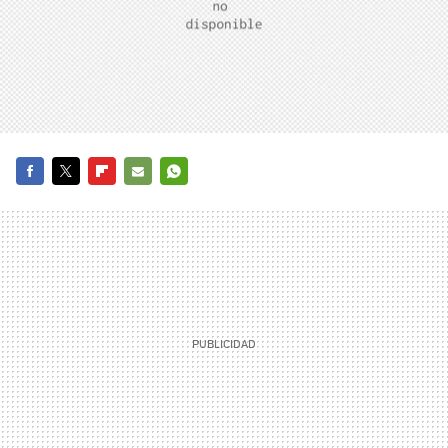
FACEBOOK
TWITTER
FLIPBOARD
E-
WHATSAPP
MAIL