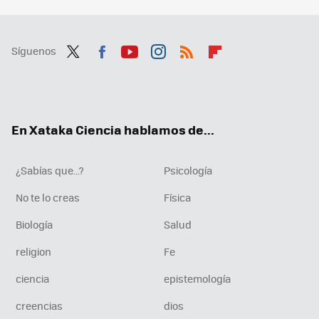
Síguenos
Twit
Fac
You
Inst
RSS
Flip
ter
ebo
tub
agr
boa
ok
e
am
rd
En Xataka Ciencia hablamos de...
¿Sabías que...?
Psicología
No te lo creas
Física
Biología
Salud
religion
Fe
ciencia
epistemología
creencias
dios