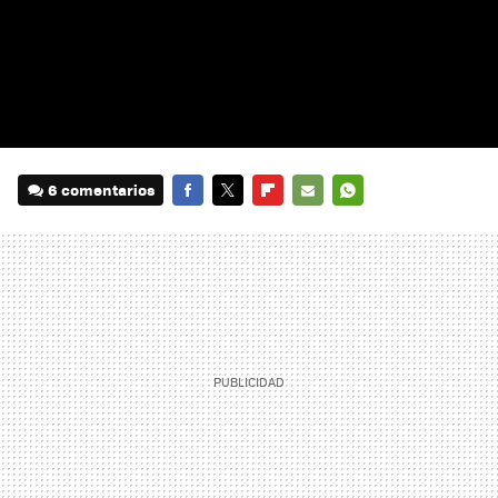
6 comentarios
FACEBOOK
TWITTER
FLIPBOARD
E-
WHATSAPP
MAIL