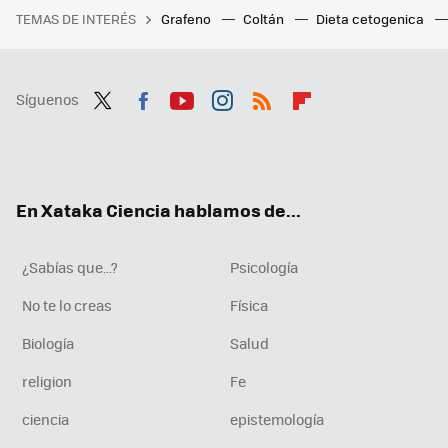
TEMAS DE INTERÉS
Grafeno
Coltán
Dieta cetogenica
Síguenos
Twit
Fac
You
Inst
RSS
Flip
ter
ebo
tub
agr
boa
ok
e
am
rd
En Xataka Ciencia hablamos de...
¿Sabías que...?
Psicología
No te lo creas
Física
Biología
Salud
religion
Fe
ciencia
epistemología