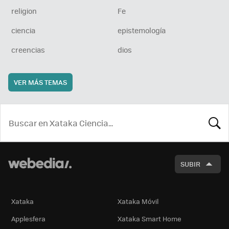
religion
Fe
ciencia
epistemología
creencias
dios
VER MÁS TEMAS
BUSCA
SUBIR
Xataka
Xataka Móvil
Applesfera
Xataka Smart Home