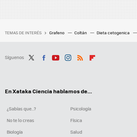
TEMAS DE INTERÉS
Grafeno
Coltán
Dieta cetogenica
Síguenos
Twit
Fac
You
Inst
RSS
Flip
ter
ebo
tub
agr
boa
ok
e
am
rd
En Xataka Ciencia hablamos de...
¿Sabías que...?
Psicología
No te lo creas
Física
Biología
Salud