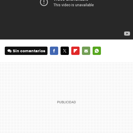
Sin comentarios
FACEBOOK
TWITTER
FLIPBOARD
E-
WHATSAPP
MAIL