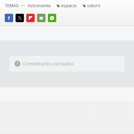
TEMAS
Astronomía
espacio
saturn
FACEBOOK
TWITTER
FLIPBOARD
E-
WHATSAPP
MAIL
Comentarios cerrados