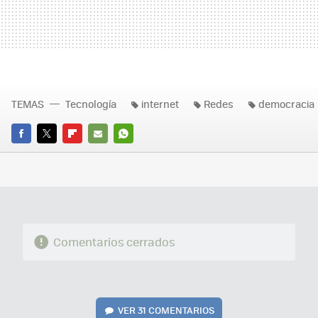
TEMAS
Tecnología
internet
Redes
democracia
FACEBOOK
TWITTER
FLIPBOARD
E-
WHATSAPP
MAIL
Comentarios cerrados
VER
31 COMENTARIOS