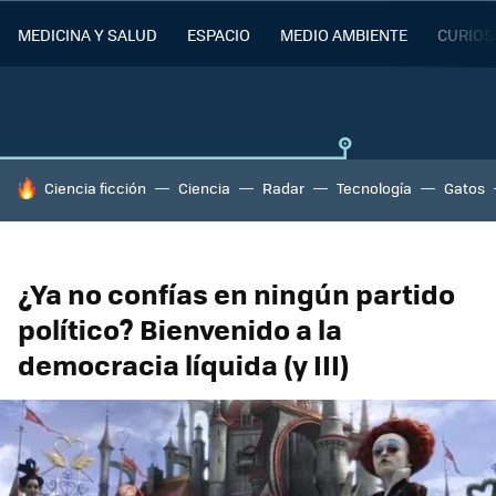
MEDICINA Y SALUD
ESPACIO
MEDIO AMBIENTE
CURIOS
HOY SE HABLA DE
Ciencia ficción
Ciencia
Radar
Tecnología
Gatos
¿Ya no confías en ningún partido
político? Bienvenido a la
democracia líquida (y III)