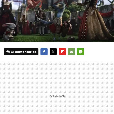
31 comentarios
FACEBOOK
TWITTER
FLIPBOARD
E-
WHATSAPP
MAIL