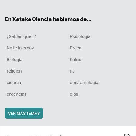
ter
ebo
tub
agr
boa
ok
e
am
rd
En Xataka Ciencia hablamos de...
¿Sabías que...?
Psicología
No te lo creas
Física
Biología
Salud
religion
Fe
ciencia
epistemología
creencias
dios
VER MÁS TEMAS