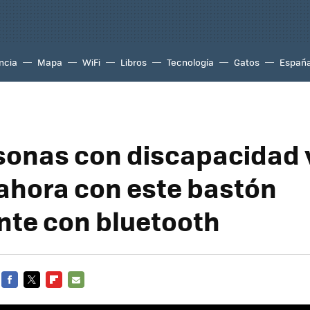
ncia
Mapa
WiFi
Libros
Tecnología
Gatos
Españ
sonas con discapacidad 
ahora con este bastón
ente con bluetooth
FACEBOOK
TWITTER
FLIPBOARD
E-