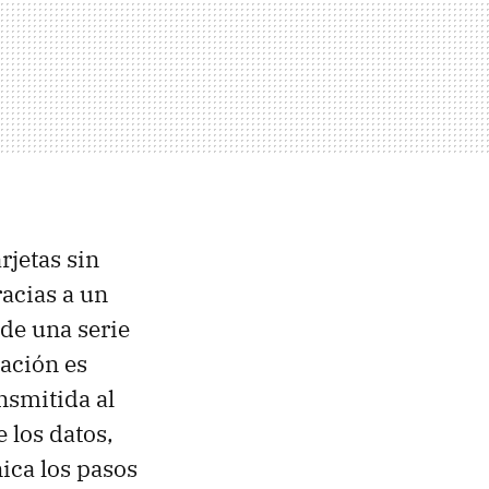
rjetas sin
racias a un
 de una serie
mación es
nsmitida al
e los datos,
ica los pasos