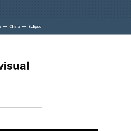
a
China
Eclipse
visual