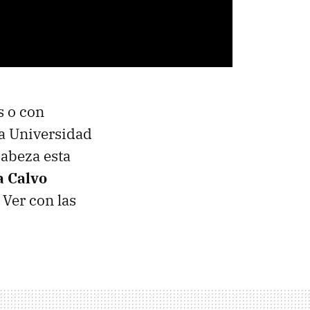
s o con
la Universidad
cabeza esta
a Calvo
 Ver con las