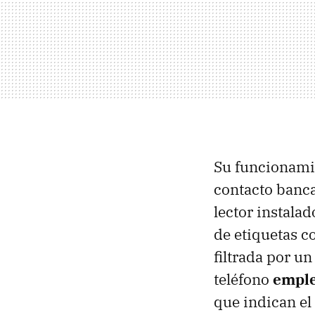
Su funcionamie
contacto banca
lector instalad
de etiquetas co
filtrada por u
teléfono
emple
que indican el