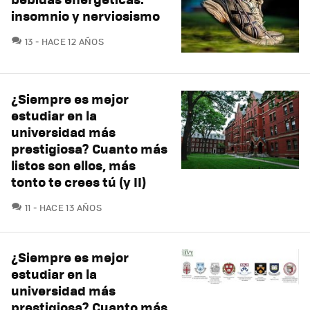
insomnio y nerviosismo
COMENTARIOS
13
HACE 12 AÑOS
¿Siempre es mejor
estudiar en la
universidad más
prestigiosa? Cuanto más
listos son ellos, más
tonto te crees tú (y II)
COMENTARIOS
11
HACE 13 AÑOS
¿Siempre es mejor
estudiar en la
universidad más
prestigiosa? Cuanto más