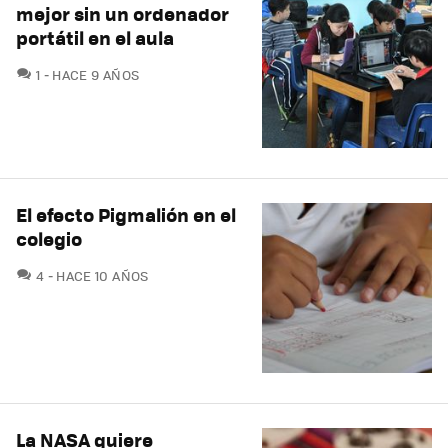
mejor sin un ordenador
portátil en el aula
COMENTARIOS
1
HACE 9 AÑOS
El efecto Pigmalión en el
colegio
COMENTARIOS
4
HACE 10 AÑOS
La NASA quiere