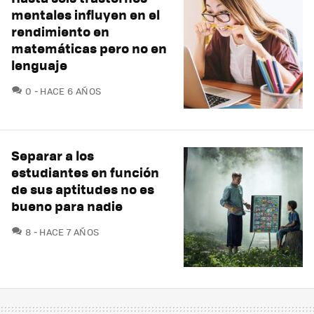
mentales influyen en el
rendimiento en
matemáticas pero no en
lenguaje
COMENTARIOS
0
HACE 6 AÑOS
Separar a los
estudiantes en función
de sus aptitudes no es
bueno para nadie
COMENTARIOS
8
HACE 7 AÑOS