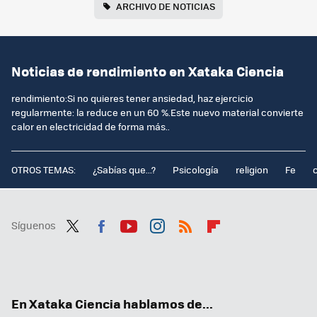
ARCHIVO DE NOTICIAS
Noticias de rendimiento en Xataka Ciencia
rendimiento:Si no quieres tener ansiedad, haz ejercicio
regularmente: la reduce en un 60 %.Este nuevo material convierte
calor en electricidad de forma más..
OTROS TEMAS:
¿Sabías que...?
Psicología
religion
Fe
Síguenos
Twit
Fac
You
Inst
RSS
Flip
ter
ebo
tub
agr
boa
ok
e
am
rd
En Xataka Ciencia hablamos de...