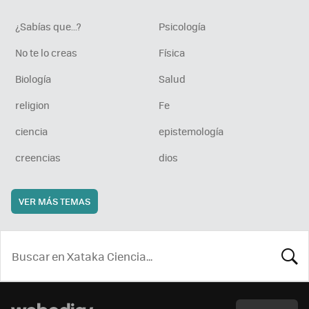
¿Sabías que...?
Psicología
No te lo creas
Física
Biología
Salud
religion
Fe
ciencia
epistemología
creencias
dios
VER MÁS TEMAS
BUSCA