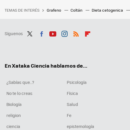
TEMAS DE INTERÉS
Grafeno
Coltán
Dieta cetogenica
Síguenos
Twit
Fac
You
Inst
RSS
Flip
ter
ebo
tub
agr
boa
ok
e
am
rd
En Xataka Ciencia hablamos de...
¿Sabías que...?
Psicología
No te lo creas
Física
Biología
Salud
religion
Fe
ciencia
epistemología