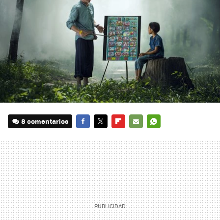
8 comentarios
FACEBOOK
TWITTER
FLIPBOARD
E-
WHATSAPP
MAIL