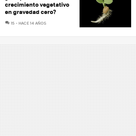
crecimiento vegetativo
en gravedad cero?
COMENTARIOS
15
HACE 14 AÑOS