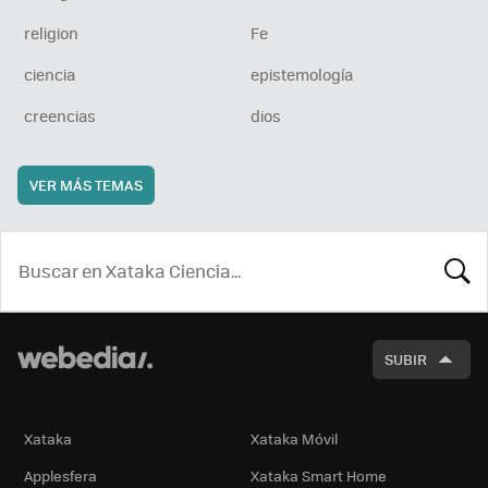
religion
Fe
ciencia
epistemología
creencias
dios
VER MÁS TEMAS
BUSCA
SUBIR
Xataka
Xataka Móvil
Applesfera
Xataka Smart Home