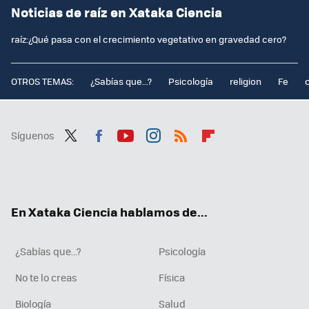
Noticias de raíz en Xataka Ciencia
raíz:¿Qué pasa con el crecimiento vegetativo en gravedad cero?
OTROS TEMAS:
¿Sabías que...?
Psicología
religion
Fe
Síguenos
Twit
Fac
You
Inst
RSS
Flip
ter
ebo
tub
agr
boa
ok
e
am
rd
En Xataka Ciencia hablamos de...
¿Sabías que...?
Psicología
No te lo creas
Física
Biología
Salud