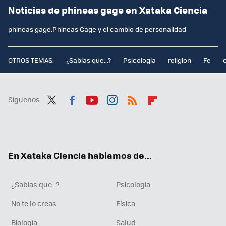
Noticias de phineas gage en Xataka Ciencia
phineas gage:Phineas Gage y el cambio de personalidad
OTROS TEMAS:
¿Sabías que...?
Psicología
religion
Fe
Síguenos
Twit
Fac
You
Inst
RSS
Flip
ter
ebo
tub
agr
boa
ok
e
am
rd
En Xataka Ciencia hablamos de...
¿Sabías que...?
Psicología
No te lo creas
Física
Biología
Salud