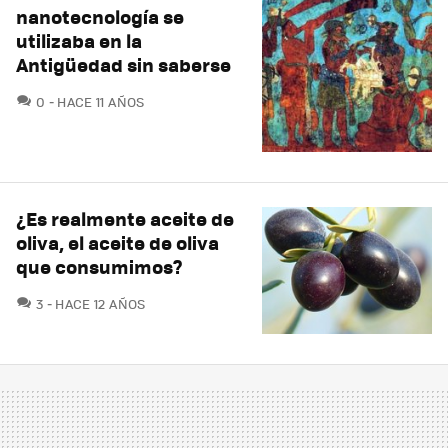
nanotecnología se
utilizaba en la
Antigüedad sin saberse
COMENTARIOS
0
HACE 11 AÑOS
¿Es realmente aceite de
oliva, el aceite de oliva
que consumimos?
COMENTARIOS
3
HACE 12 AÑOS