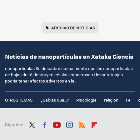
ARCHIVO DE NOTICIAS
Noticias de nanopartículas en Xataka Ciencia
nanopartículas:Se descubre casualmente que las nanopartículas
de hojas de té destruyen células cancerosas.Llevar tatuajes
podría tener efectos adversos en la..
OTROS TEMAS:
¿Sabías que...?
Psicología
religion
Fe
Síguenos
Twit
Fac
You
Inst
RSS
Flip