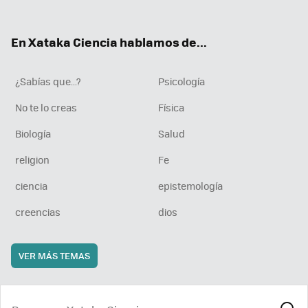
ter
ebo
tub
agr
boa
ok
e
am
rd
En Xataka Ciencia hablamos de...
¿Sabías que...?
Psicología
No te lo creas
Física
Biología
Salud
religion
Fe
ciencia
epistemología
creencias
dios
VER MÁS TEMAS