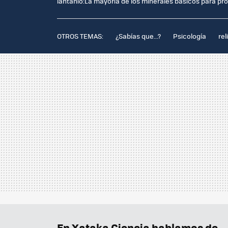
lantanio:La mayoría de los minerales básicos para pro
OTROS TEMAS:
¿Sabías que...?
Psicología
rel
En Xataka Ciencia hablamos de...