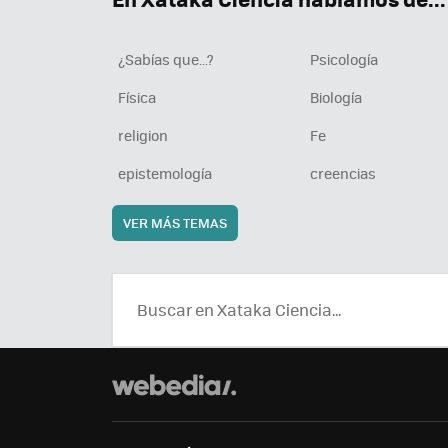
¿Sabías que...?
Psicología
Física
Biología
religion
Fe
epistemología
creencias
VER MÁS TEMAS