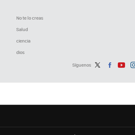
No te lo creas
Salud
ciencia
dios
Síguenos
Twit
Fac
You
In
ter
ebo
tub
ag
ok
e
a