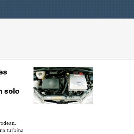
es
n solo
rodean,
na turbina