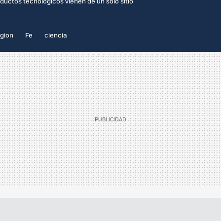
ductos tecnológicos vienen de un solo sitio
igion
Fe
ciencia