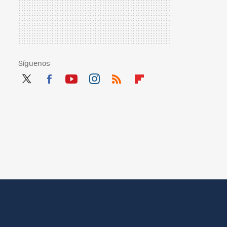
Síguenos
Twit
Fac
You
Inst
RSS
Flip
ter
ebo
tub
agr
boa
ok
e
am
rd