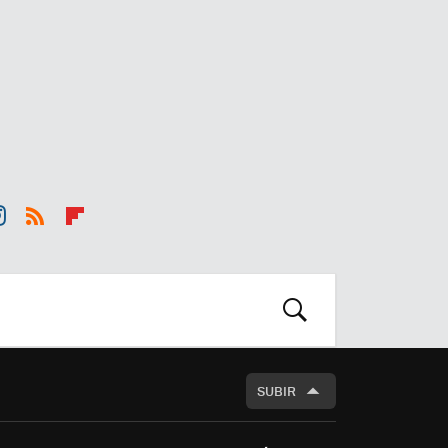
st
RSS
Flip
r
boa
m
rd
BUSCAR
SUBIR