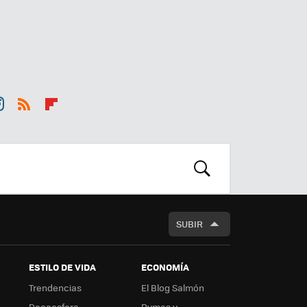
st
RSS
Flip
r
boa
m
rd
BUSCAR
SUBIR
ESTILO DE VIDA
ECONOMÍA
Trendencias
El Blog Salmón
Decoesfera
Pymes y