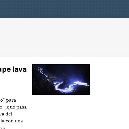
upe lava
vo" para
o, ¿qué pasa
ava del
lla con una
S »