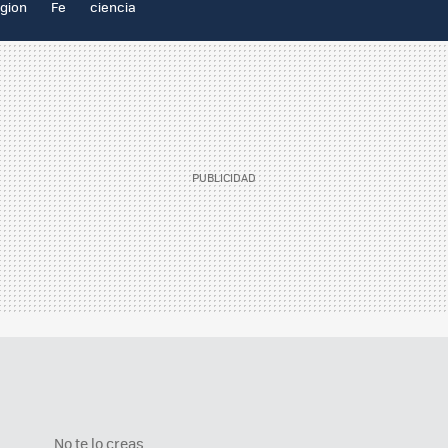
igion
Fe
ciencia
No te lo creas