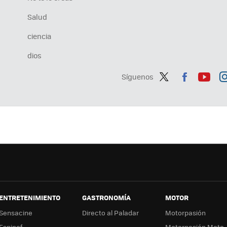
Salud
ciencia
dios
Síguenos
Twit
Fac
You
In
ter
ebo
tub
ag
ok
e
a
ENTRETENIMIENTO
GASTRONOMÍA
MOTOR
Sensacine
Directo al Paladar
Motorpasión
Espinof
Motorpasión Moto