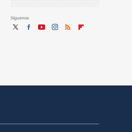
Síguenos
Twit
Fac
You
Inst
RSS
Flip
ter
ebo
tub
agr
boa
ok
e
am
rd