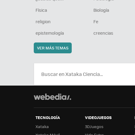
Física
Biología
religion
Fe
epistemología
creencias
VER MÁS TEMAS
TECNOLOGÍA
VIDEOJUEGOS
Xataka
3DJuegos
Xataka Móvil
Vida Extra