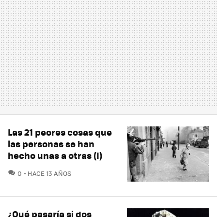
Las 21 peores cosas que
las personas se han
hecho unas a otras (I)
COMENTARIOS
0
HACE 13 AÑOS
¿Qué pasaría si dos