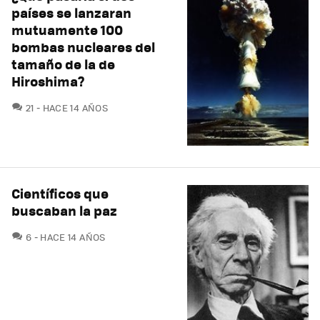
países se lanzaran
mutuamente 100
bombas nucleares del
tamaño de la de
Hiroshima?
COMENTARIOS
21
HACE 14 AÑOS
Científicos que
buscaban la paz
COMENTARIOS
6
HACE 14 AÑOS