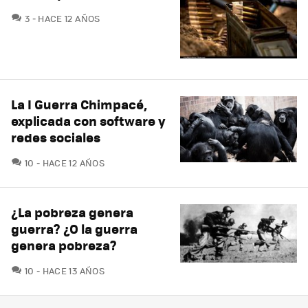
COMENTARIOS
3
HACE 12 AÑOS
La I Guerra Chimpacé,
explicada con software y
redes sociales
COMENTARIOS
10
HACE 12 AÑOS
¿La pobreza genera
guerra? ¿O la guerra
genera pobreza?
COMENTARIOS
10
HACE 13 AÑOS