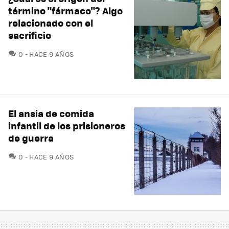
término "fármaco"? Algo
relacionado con el
sacrificio
COMENTARIOS
0
HACE 9 AÑOS
El ansia de comida
infantil de los prisioneros
de guerra
COMENTARIOS
0
HACE 9 AÑOS