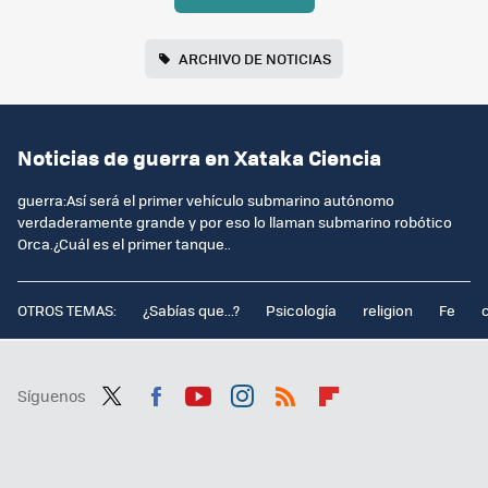
ARCHIVO DE NOTICIAS
Noticias de guerra en Xataka Ciencia
guerra:Así será el primer vehículo submarino autónomo
verdaderamente grande y por eso lo llaman submarino robótico
Orca.¿Cuál es el primer tanque..
OTROS TEMAS:
¿Sabías que...?
Psicología
religion
Fe
Síguenos
Twit
Fac
You
Inst
RSS
Flip
ter
ebo
tub
agr
boa