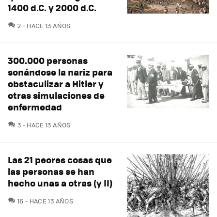
1400 d.C. y 2000 d.C.
COMENTARIOS
2
HACE 13 AÑOS
300.000 personas
sonándose la nariz para
obstaculizar a Hitler y
otras simulaciones de
enfermedad
COMENTARIOS
3
HACE 13 AÑOS
Las 21 peores cosas que
las personas se han
hecho unas a otras (y II)
COMENTARIOS
16
HACE 13 AÑOS