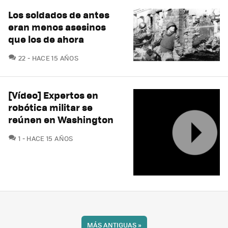
Los soldados de antes
eran menos asesinos
que los de ahora
COMENTARIOS
22
HACE 15 AÑOS
[Vídeo] Expertos en
robótica militar se
reúnen en Washington
COMENTARIOS
1
HACE 15 AÑOS
MÁS ANTIGUAS
»