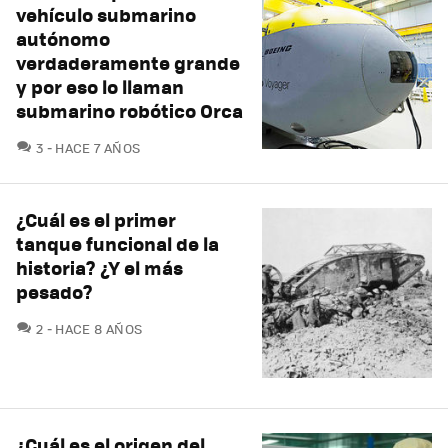
vehículo submarino
autónomo
verdaderamente grande
y por eso lo llaman
submarino robótico Orca
COMENTARIOS
3
HACE 7 AÑOS
¿Cuál es el primer
tanque funcional de la
historia? ¿Y el más
pesado?
COMENTARIOS
2
HACE 8 AÑOS
¿Cuál es el origen del