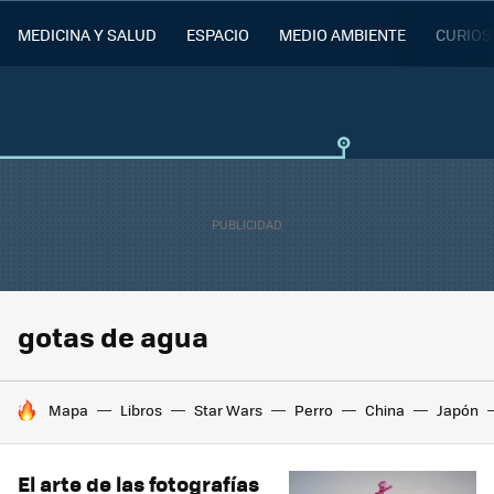
MEDICINA Y SALUD
ESPACIO
MEDIO AMBIENTE
CURIOS
gotas de agua
HOY SE HABLA DE
Mapa
Libros
Star Wars
Perro
China
Japón
El arte de las fotografías