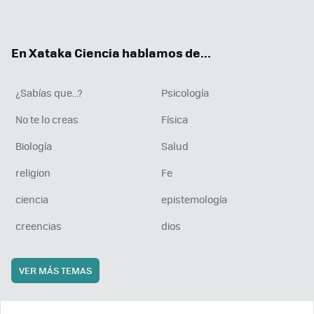
ter
ebo
tub
agr
boa
ok
e
am
rd
En Xataka Ciencia hablamos de...
¿Sabías que...?
Psicología
No te lo creas
Física
Biología
Salud
religion
Fe
ciencia
epistemología
creencias
dios
VER MÁS TEMAS