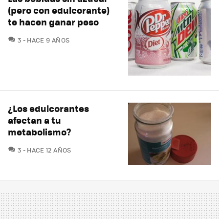
(pero con edulcorante)
te hacen ganar peso
COMENTARIOS
3
HACE 9 AÑOS
¿Los edulcorantes
afectan a tu
metabolismo?
COMENTARIOS
3
HACE 12 AÑOS