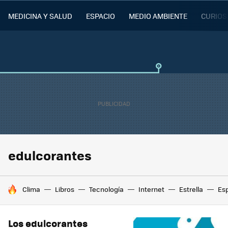
MEDICINA Y SALUD
ESPACIO
MEDIO AMBIENTE
CURIOS
edulcorantes
HOY SE HABLA DE
Clima
Libros
Tecnología
Internet
Estrella
Es
Los edulcorantes