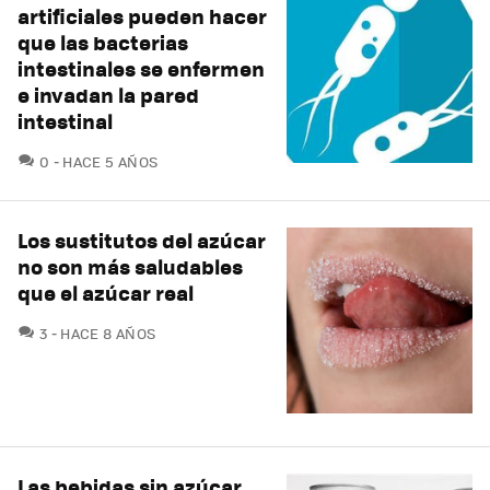
artificiales pueden hacer
que las bacterias
intestinales se enfermen
e invadan la pared
intestinal
COMENTARIOS
0
HACE 5 AÑOS
Los sustitutos del azúcar
no son más saludables
que el azúcar real
COMENTARIOS
3
HACE 8 AÑOS
Las bebidas sin azúcar