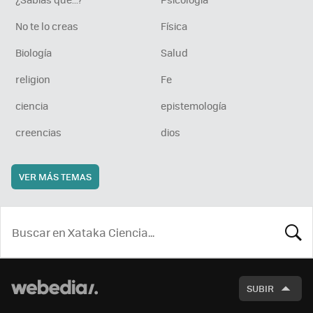
No te lo creas
Física
Biología
Salud
religion
Fe
ciencia
epistemología
creencias
dios
VER MÁS TEMAS
BUSCA
SUBIR