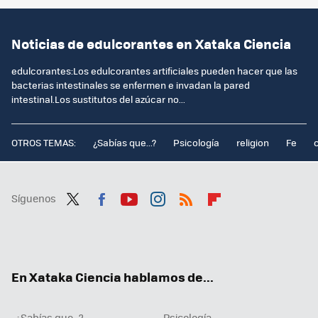
Noticias de edulcorantes en Xataka Ciencia
edulcorantes:Los edulcorantes artificiales pueden hacer que las
bacterias intestinales se enfermen e invadan la pared
intestinal.Los sustitutos del azúcar no...
OTROS TEMAS:
¿Sabías que...?
Psicología
religion
Fe
Síguenos
Twit
Fac
You
Inst
RSS
Flip
ter
ebo
tub
agr
boa
ok
e
am
rd
En Xataka Ciencia hablamos de...
¿Sabías que...?
Psicología