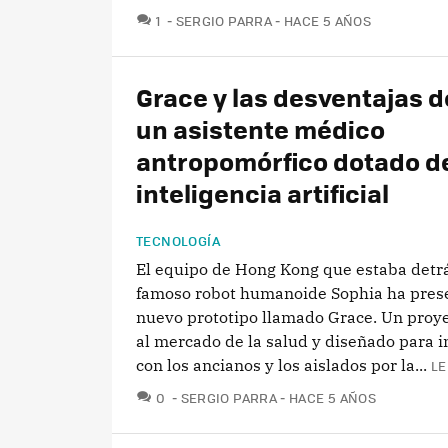
COMENTARIOS
1
SERGIO PARRA
HACE 5 AÑOS
Grace y las desventajas d
un asistente médico
antropomórfico dotado d
inteligencia artificial
TECNOLOGÍA
El equipo de Hong Kong que estaba detrá
famoso robot humanoide Sophia ha pres
nuevo prototipo llamado Grace. Un proye
al mercado de la salud y diseñado para i
con los ancianos y los aislados por la...
LE
COMENTARIOS
0
SERGIO PARRA
HACE 5 AÑOS