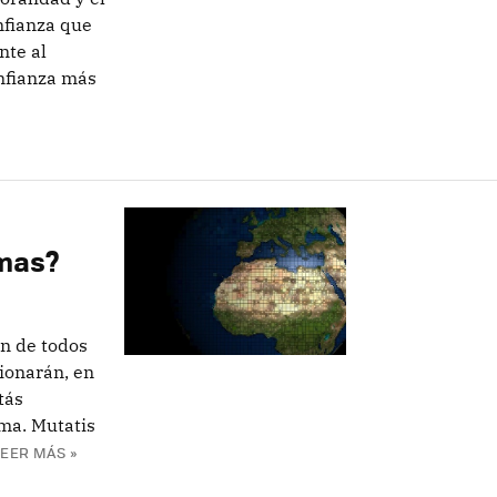
nfianza que
nte al
onfianza más
emas?
en de todos
ionarán, en
tás
ma. Mutatis
LEER MÁS »