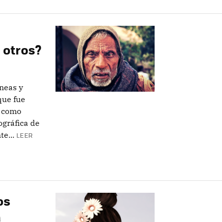
 otros?
íneas y
que fue
a como
ográfica de
e...
LEER
os
a