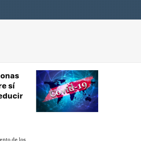
sonas
e sí
educir
ento de los