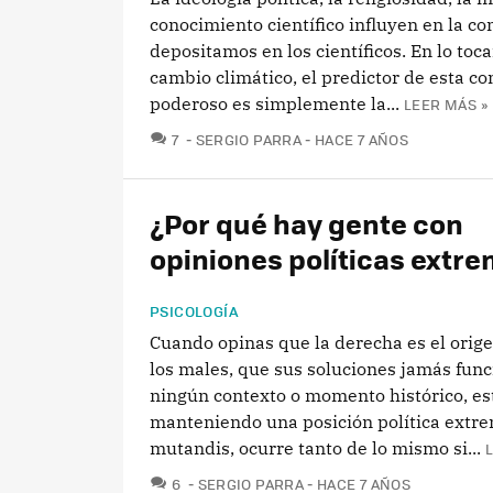
conocimiento científico influyen en la co
depositamos en los científicos. En lo toca
cambio climático, el predictor de esta c
poderoso es simplemente la...
LEER MÁS »
COMENTARIOS
7
SERGIO PARRA
HACE 7 AÑOS
¿Por qué hay gente con
opiniones políticas extr
PSICOLOGÍA
Cuando opinas que la derecha es el orig
los males, que sus soluciones jamás func
ningún contexto o momento histórico, es
manteniendo una posición política extre
mutandis, ocurre tanto de lo mismo si...
COMENTARIOS
6
SERGIO PARRA
HACE 7 AÑOS