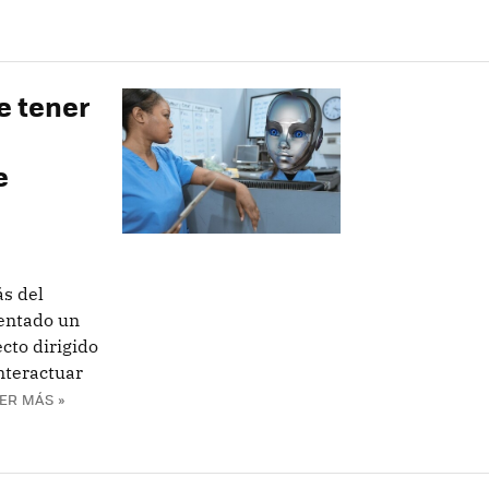
e tener
e
s del
entado un
cto dirigido
nteractuar
ER MÁS »