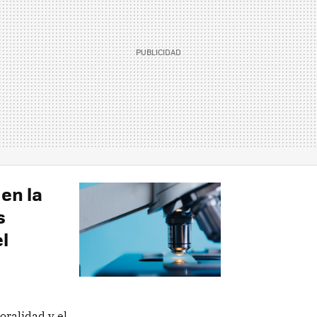
en la
s
l
moralidad y el