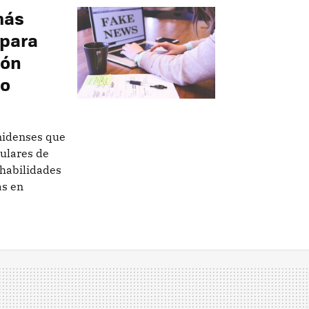
más
 para
ión
lo
unidenses que
tulares de
 habilidades
as en