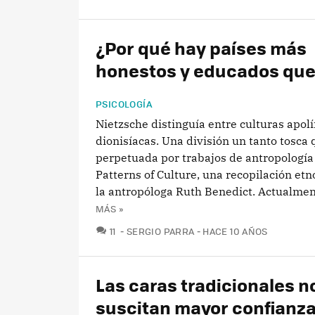
¿Por qué hay países más
honestos y educados que
PSICOLOGÍA
Nietzsche distinguía entre culturas apol
dionisíacas. Una división un tanto tosca 
perpetuada por trabajos de antropologí
Patterns of Culture, una recopilación etn
la antropóloga Ruth Benedict. Actualment
MÁS »
COMENTARIOS
11
SERGIO PARRA
HACE 10 AÑOS
Las caras tradicionales n
suscitan mayor confianz