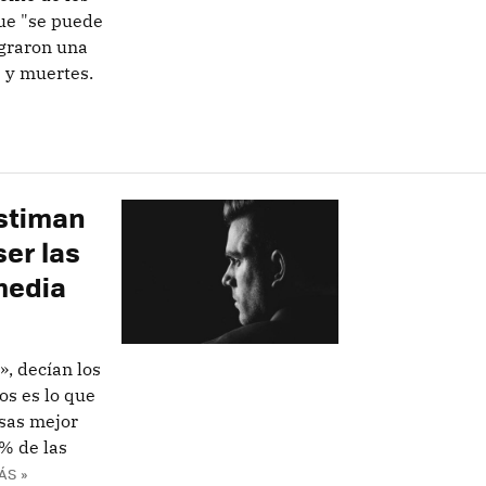
ue "se puede
ograron una
 y muertes.
stiman
er las
media
, decían los
os es lo que
sas mejor
% de las
ÁS »