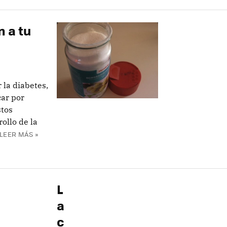
 a tu
 la diabetes,
ar por
stos
ollo de la
LEER MÁS »
L
a
c