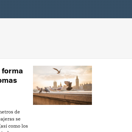
a forma
lomas
metros de
ajeras se
(así como los