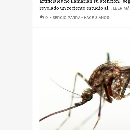
artificiales no llamarían su atención), se
revelado un reciente estudio al...
LEER MÁ
COMENTARIOS
0
SERGIO PARRA
HACE 8 AÑOS