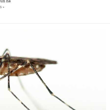
gún ha
S »