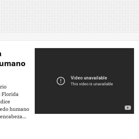
a
humano
rio
 Florida
ndice
 dedo humano
encabeza...