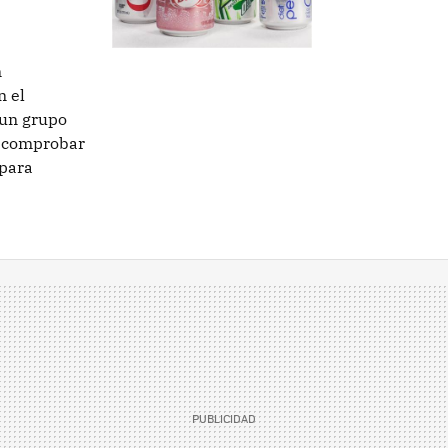
n
n el
 un grupo
a comprobar
 para