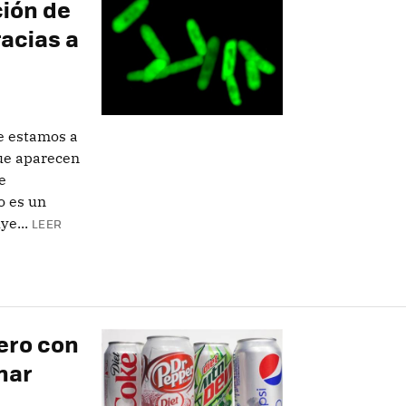
ción de
racias a
e estamos a
ue aparecen
e
o es un
ye...
LEER
ero con
nar