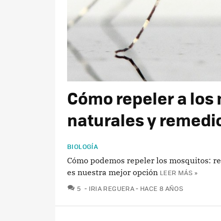
Cómo repeler a los
naturales y remedio
BIOLOGÍA
Cómo podemos repeler los mosquitos: reme
es nuestra mejor opción
LEER MÁS »
COMENTARIOS
5
IRIA REGUERA
HACE 8 AÑOS