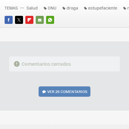
TEMAS
Salud
ONU
droga
estupefaciente
FACEBOOK
TWITTER
FLIPBOARD
E-
WHATSAPP
MAIL
Comentarios cerrados
VER
26 COMENTARIOS