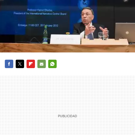
FACEBOOK
TWITTER
FLIPBOARD
E-
WHATSAPP
MAIL