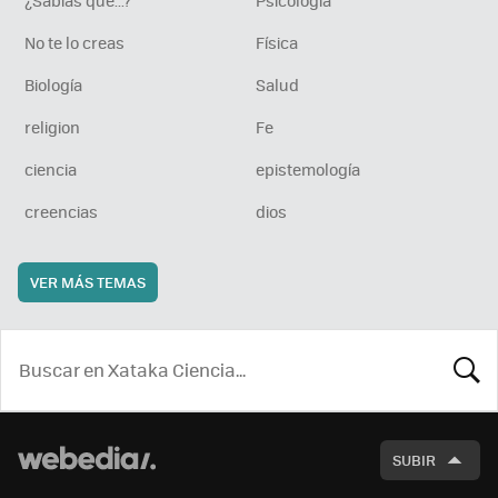
No te lo creas
Física
Biología
Salud
religion
Fe
ciencia
epistemología
creencias
dios
VER MÁS TEMAS
BUSCA
SUBIR