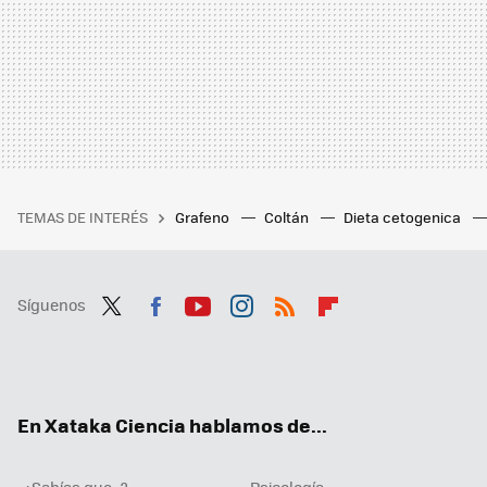
TEMAS DE INTERÉS
Grafeno
Coltán
Dieta cetogenica
Síguenos
Twit
Fac
You
Inst
RSS
Flip
ter
ebo
tub
agr
boa
ok
e
am
rd
En Xataka Ciencia hablamos de...
¿Sabías que...?
Psicología