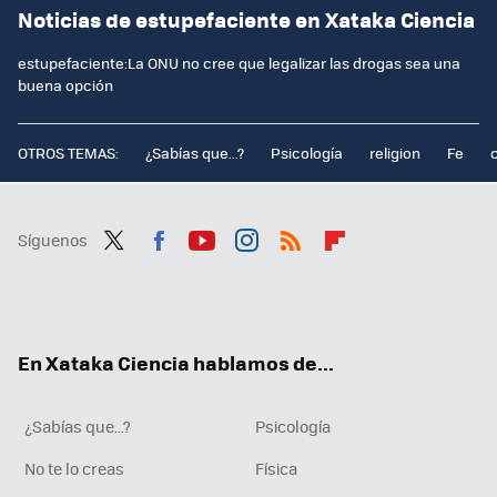
Noticias de estupefaciente en Xataka Ciencia
estupefaciente:La ONU no cree que legalizar las drogas sea una
buena opción
OTROS TEMAS:
¿Sabías que...?
Psicología
religion
Fe
Síguenos
Twit
Fac
You
Inst
RSS
Flip
ter
ebo
tub
agr
boa
ok
e
am
rd
En Xataka Ciencia hablamos de...
¿Sabías que...?
Psicología
No te lo creas
Física