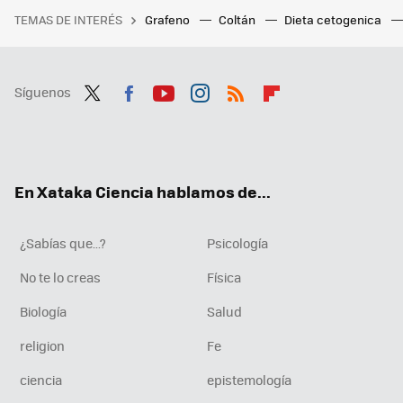
TEMAS DE INTERÉS
Grafeno
Coltán
Dieta cetogenica
Síguenos
Twit
Fac
You
Inst
RSS
Flip
ter
ebo
tub
agr
boa
ok
e
am
rd
En Xataka Ciencia hablamos de...
¿Sabías que...?
Psicología
No te lo creas
Física
Biología
Salud
religion
Fe
ciencia
epistemología