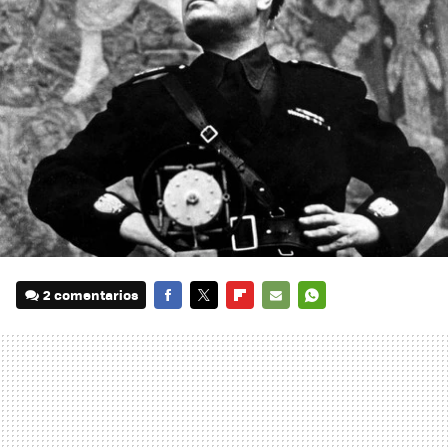
2 comentarios
FACEBOOK
TWITTER
FLIPBOARD
E-
WHATSAPP
MAIL