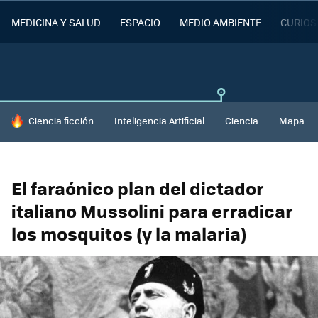
MEDICINA Y SALUD
ESPACIO
MEDIO AMBIENTE
CURIOS
HOY SE HABLA DE
Ciencia ficción
Inteligencia Artificial
Ciencia
Mapa
El faraónico plan del dictador
italiano Mussolini para erradicar
los mosquitos (y la malaria)