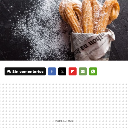
Sin comentarios
FACEBOOK
TWITTER
FLIPBOARD
E-
WHATSAPP
MAIL