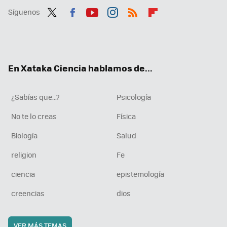
Síguenos
Twit
Fac
You
Inst
RSS
Flip
ter
ebo
tub
agr
boa
ok
e
am
rd
En Xataka Ciencia hablamos de...
¿Sabías que...?
Psicología
No te lo creas
Física
Biología
Salud
religion
Fe
ciencia
epistemología
creencias
dios
VER MÁS TEMAS