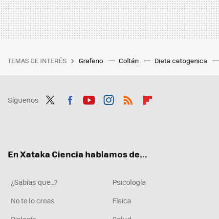
TEMAS DE INTERÉS
Grafeno
Coltán
Dieta cetogenica
Síguenos
Twit
Fac
You
Inst
RSS
Flip
ter
ebo
tub
agr
boa
ok
e
am
rd
En Xataka Ciencia hablamos de...
¿Sabías que...?
Psicología
No te lo creas
Física
Biología
Salud