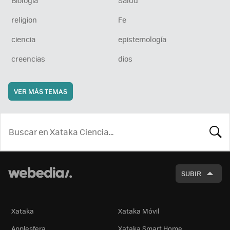
religion
Fe
ciencia
epistemología
creencias
dios
VER MÁS TEMAS
BUSCA
SUBIR
Xataka
Xataka Móvil
Applesfera
Xataka Smart Home