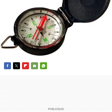
FACEBOOK
TWITTER
FLIPBOARD
E-
WHATSAPP
MAIL