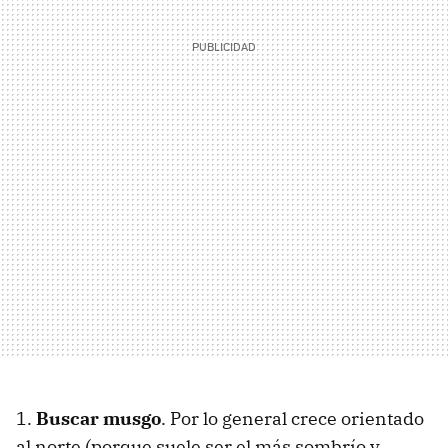
1.
Buscar musgo
. Por lo general crece orientado
al norte (porque suele ser el más sombrío y