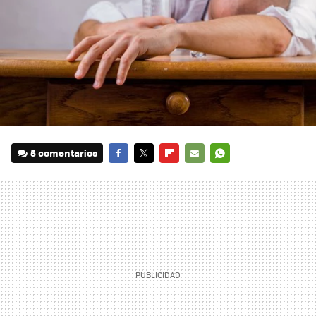
5 comentarios
FACEBOOK
TWITTER
FLIPBOARD
E-
WHATSAPP
MAIL