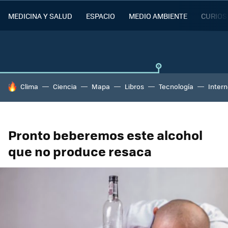
MEDICINA Y SALUD
ESPACIO
MEDIO AMBIENTE
CURIOS
HOY SE HABLA DE
Clima
Ciencia
Mapa
Libros
Tecnología
Intern
Pronto beberemos este alcohol
que no produce resaca