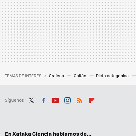
TEMAS DE INTERÉS
Grafeno
Coltán
Dieta cetogenica
Síguenos
Twit
Fac
You
Inst
RSS
Flip
ter
ebo
tub
agr
boa
ok
e
am
rd
En Xataka Ciencia hablamos de...