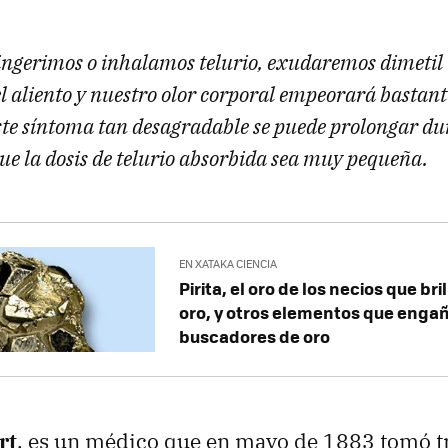
 ingerimos o inhalamos telurio, exudaremos dimetil 
del aliento y nuestro olor corporal empeorará bastante
este síntoma tan desagradable se puede prolongar d
ue la dosis de telurio absorbida sea muy pequeña.
EN XATAKA CIENCIA
Pirita, el oro de los necios que bri
oro, y otros elementos que engañ
buscadores de oro
rt
, es un médico que en mayo de 1883 tomó tr