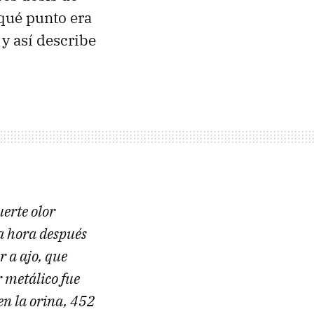
qué punto era
 y así describe
uerte olor
na hora después
r a ajo, que
 metálico fue
en la orina, 452