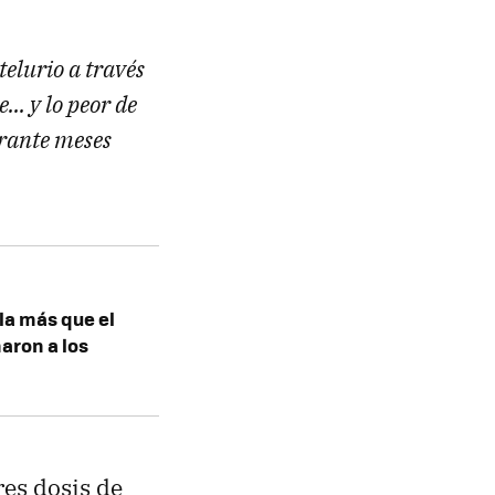
telurio a través
... y lo peor de
urante meses
lla más que el
aron a los
es dosis de