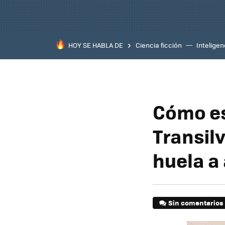
HOY SE HABLA DE
Ciencia ficción
Inteligenc
Cómo es
Transil
huela a
Sin comentarios