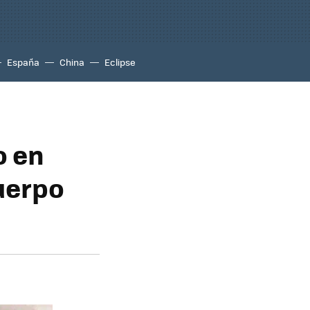
España
China
Eclipse
o en
uerpo