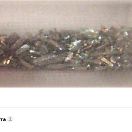
MAIL
rra