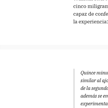
cinco miligram
capaz de confer
la experiencia:
Quince minuto
similar al aj
de la segunda
además se em
experimentad