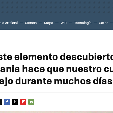
ia Artificial
Ciencia
Mapa
WiFi
Tecnología
Gatos
te elemento descubiert
vania hace que nuestro c
 ajo durante muchos días
FACEBOOK
TWITTER
FLIPBOARD
E-