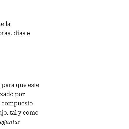
e la
ras, días e
 para que este
izado por
un compuesto
ajo, tal y como
reguntas