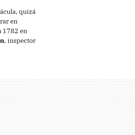
ácula, quizá
trar en
n 1782 en
in
, inspector