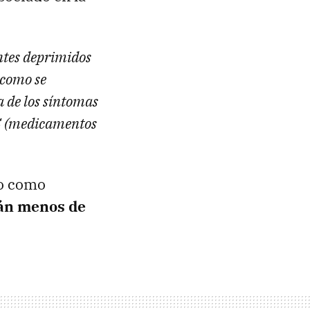
entes deprimidos
 como se
 de los síntomas
RS (medicamentos
io como
rán menos de