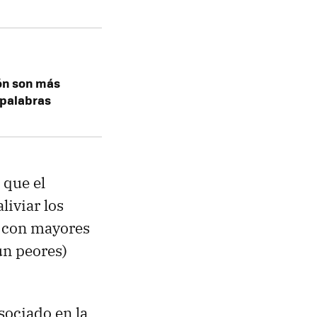
ón son más
 palabras
 que el
liviar los
s con mayores
ún peores)
asociado en la