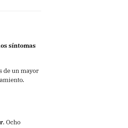
 los síntomas
os de un mayor
tamiento.
r
. Ocho