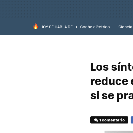
HOY SE HABLA DE
Coche eléctrico
Ciencia
Los sín
reduce 
si se pr
1 comentario