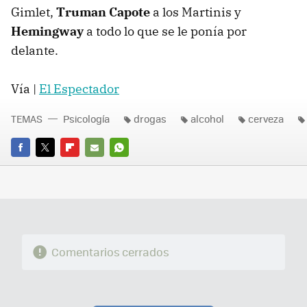
Gimlet,
Truman Capote
a los Martinis y
Hemingway
a todo lo que se le ponía por
delante.
Vía |
El Espectador
TEMAS
Psicología
drogas
alcohol
cerveza
FACEBOOK
TWITTER
FLIPBOARD
E-
WHATSAPP
MAIL
Comentarios cerrados