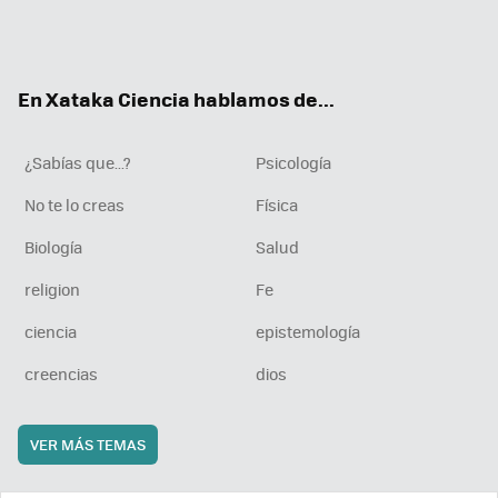
Twit
Fac
You
Inst
RSS
Flip
ter
ebo
tub
agr
boa
ok
e
am
rd
En Xataka Ciencia hablamos de...
¿Sabías que...?
Psicología
No te lo creas
Física
Biología
Salud
religion
Fe
ciencia
epistemología
creencias
dios
VER MÁS TEMAS