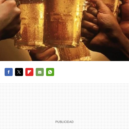
FACEBOOK
TWITTER
FLIPBOARD
E-
WHATSAPP
MAIL