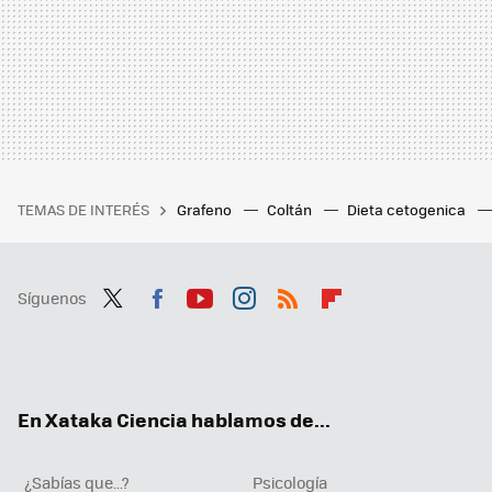
TEMAS DE INTERÉS
Grafeno
Coltán
Dieta cetogenica
Síguenos
Twit
Fac
You
Inst
RSS
Flip
ter
ebo
tub
agr
boa
ok
e
am
rd
En Xataka Ciencia hablamos de...
¿Sabías que...?
Psicología