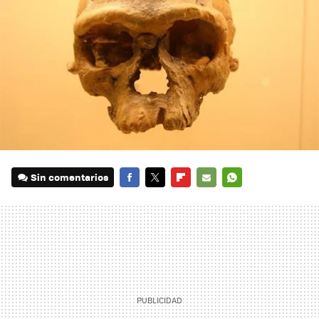
Sin comentarios
FACEBOOK
TWITTER
FLIPBOARD
E-
WHATSAPP
MAIL