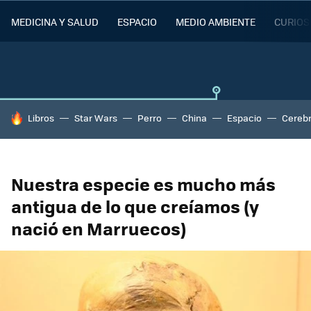
MEDICINA Y SALUD
ESPACIO
MEDIO AMBIENTE
CURIOS
HOY SE HABLA DE
Libros
Star Wars
Perro
China
Espacio
Cereb
Nuestra especie es mucho más
antigua de lo que creíamos (y
nació en Marruecos)