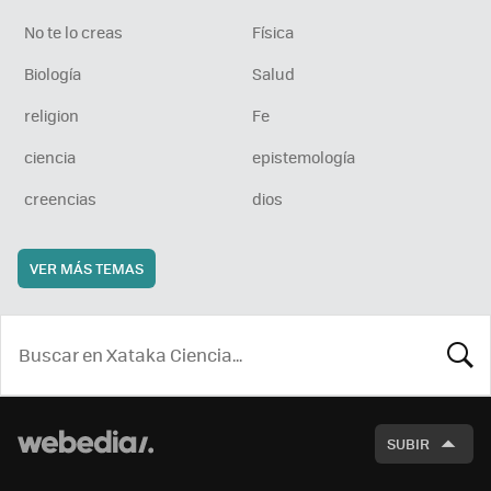
No te lo creas
Física
Biología
Salud
religion
Fe
ciencia
epistemología
creencias
dios
VER MÁS TEMAS
BUSCA
SUBIR