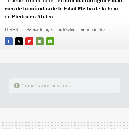
de Jebel Irhoud como
el sitio más antiguo y más
rico de homínidos de la Edad Media de la Edad
de Piedra en África
.
TEMAS
Paleontología
fósiles
homínidos
FACEBOOK
TWITTER
FLIPBOARD
E-
WHATSAPP
MAIL
Comentarios cerrados