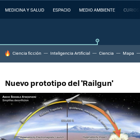
MEDICINA Y SALUD
ESPACIO
MEDIO AMBIENTE
CURIOS
HOY SE HABLA DE
Ciencia ficción
Inteligencia Artificial
Ciencia
Mapa
Nuevo prototipo del 'Railgun'