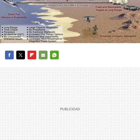
FACEBOOK
TWITTER
FLIPBOARD
E-
WHATSAPP
MAIL