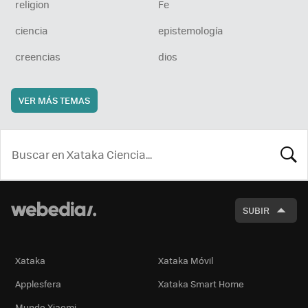
religion
Fe
ciencia
epistemología
creencias
dios
VER MÁS TEMAS
BUSCA
SUBIR
Xataka
Xataka Móvil
Applesfera
Xataka Smart Home
Mundo Xiaomi