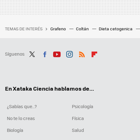
TEMAS DE INTERÉS
Grafeno
Coltán
Dieta cetogenica
Síguenos
Twit
Fac
You
Inst
RSS
Flip
ter
ebo
tub
agr
boa
ok
e
am
rd
En Xataka Ciencia hablamos de...
¿Sabías que...?
Psicología
No te lo creas
Física
Biología
Salud