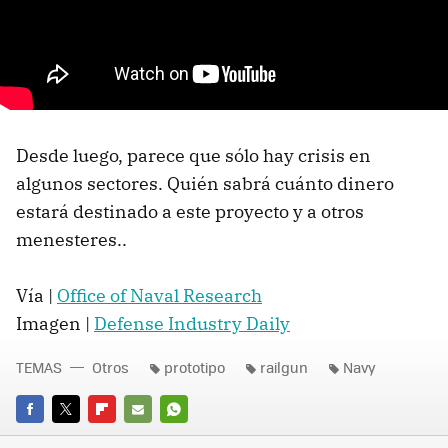
Desde luego, parece que sólo hay crisis en
algunos sectores. Quién sabrá cuánto dinero
estará destinado a este proyecto y a otros
menesteres..
Vía |
Office of Naval Research
Imagen |
Defense Industry Daily
TEMAS
Otros
prototipo
railgun
Navy
FACEBOOK
TWITTER
FLIPBOARD
E-
WHATSAPP