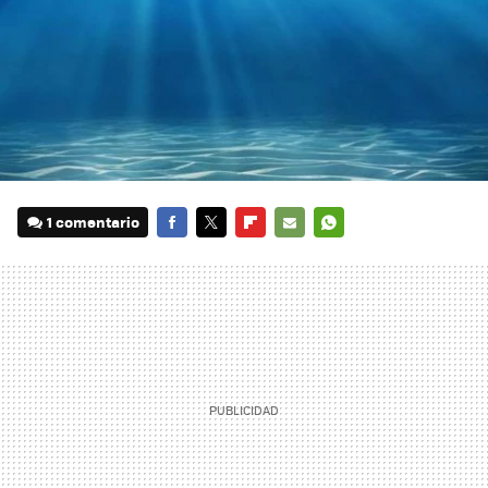
1 comentario
FACEBOOK
TWITTER
FLIPBOARD
E-
WHATSAPP
MAIL