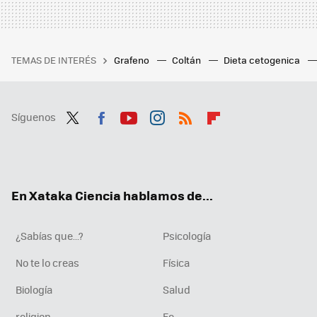
TEMAS DE INTERÉS
Grafeno
Coltán
Dieta cetogenica
Síguenos
Twit
Fac
You
Inst
RSS
Flip
ter
ebo
tub
agr
boa
ok
e
am
rd
En Xataka Ciencia hablamos de...
¿Sabías que...?
Psicología
No te lo creas
Física
Biología
Salud
religion
Fe