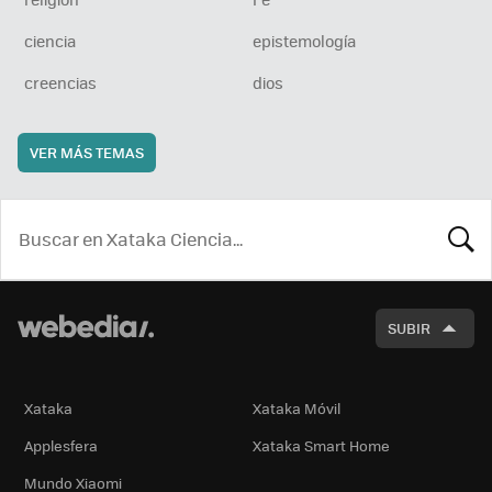
ciencia
epistemología
creencias
dios
VER MÁS TEMAS
BUSCA
SUBIR
Xataka
Xataka Móvil
Applesfera
Xataka Smart Home
Mundo Xiaomi