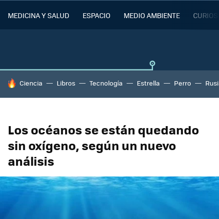
MEDICINA Y SALUD
ESPACIO
MEDIO AMBIENTE
CURIOS
HOY SE HABLA DE
Ciencia
Libros
Tecnología
Estrella
Perro
Rusi
Los océanos se están quedando
sin oxígeno, según un nuevo
análisis