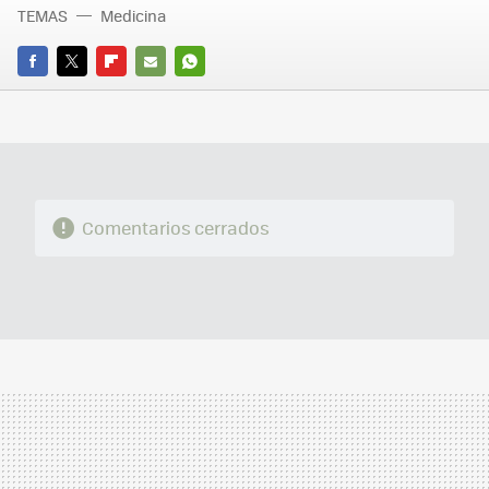
TEMAS
Medicina
FACEBOOK
TWITTER
FLIPBOARD
E-
WHATSAPP
MAIL
Comentarios cerrados