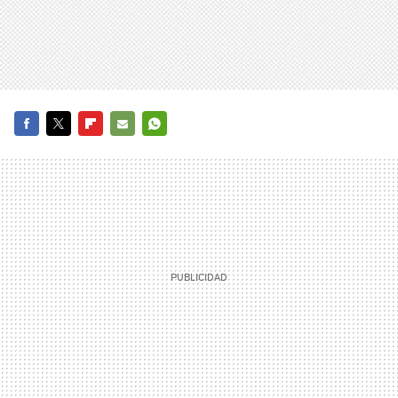
FACEBOOK
TWITTER
FLIPBOARD
E-
WHATSAPP
MAIL