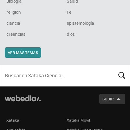
Biología
Salud
religion
Fe
ciencia
epistemología
creencias
dios
VER MÁS TEMAS
BUSCA
SUBIR
Xataka
Xataka Móvil
Applesfera
Xataka Smart Home