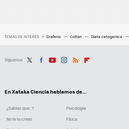
TEMAS DE INTERÉS
Grafeno
Coltán
Dieta cetogenica
Síguenos
Twit
Fac
You
Inst
RSS
Flip
ter
ebo
tub
agr
boa
ok
e
am
rd
En Xataka Ciencia hablamos de...
¿Sabías que...?
Psicología
No te lo creas
Física