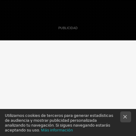
10 Septiembre 2011
Capitan Tomate
Utilizamos cookies de terceros para generar estadísticas
de audiencia y mostrar publicidad personalizada
analizando tu navegación. Si sigues navegando estarás
aceptando su uso.
Más información
Compañeros investigadores de la
Escuela de