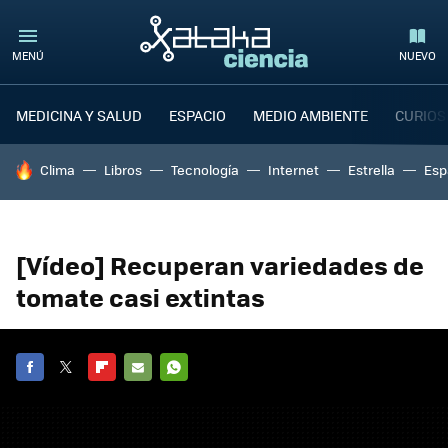
MENÚ
NUEVO
MEDICINA Y SALUD
ESPACIO
MEDIO AMBIENTE
CURIOS
HOY SE HABLA DE
Clima
Libros
Tecnología
Internet
Estrella
Esp
[Vídeo] Recuperan variedades de
tomate casi extintas
FACEBOOK
TWITTER
FLIPBOARD
E-
WHATSAPP
MAIL