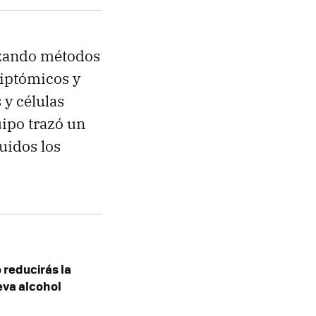
lizando métodos
riptómicos y
 y células
uipo trazó un
uidos los
 reducirás la
leva alcohol