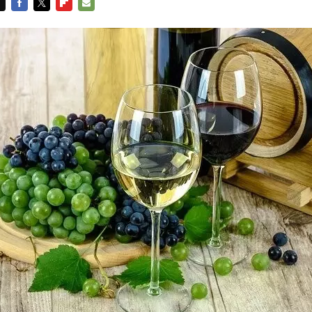
FACEBOOK
TWITTER
FLIPBOARD
E-
MAIL