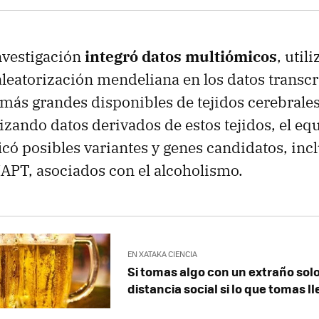
nvestigación
integró datos multiómicos
, uti
a aleatorización mendeliana en los datos transc
ás grandes disponibles de tejidos cerebrales
lizando datos derivados de estos tejidos, el eq
icó posibles variantes y genes candidatos, incl
APT, asociados con el alcoholismo.
EN XATAKA CIENCIA
Si tomas algo con un extraño solo
distancia social si lo que tomas l