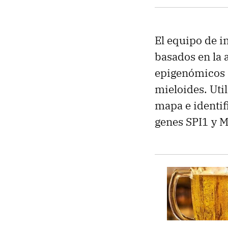
El equipo de i
basados ​​en l
epigenómicos m
mieloides. Uti
mapa e identif
genes SPI1 y M