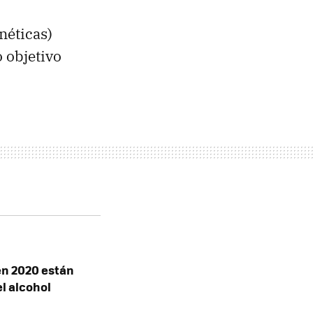
néticas)
 objetivo
en 2020 están
el alcohol