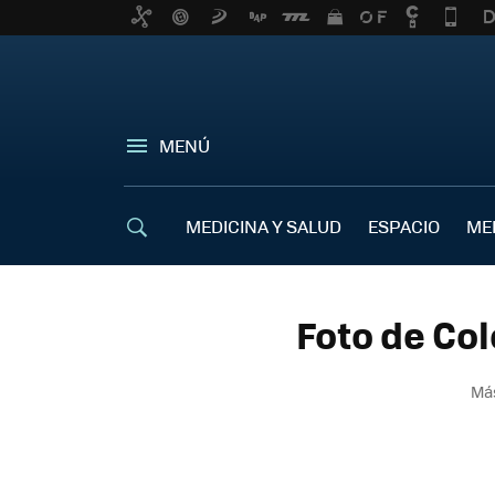
MENÚ
MEDICINA Y SALUD
ESPACIO
ME
Foto de Col
Más