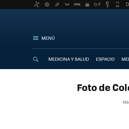
MENÚ
MEDICINA Y SALUD
ESPACIO
ME
Foto de Col
Más