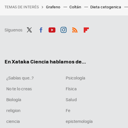
TEMAS DE INTERÉS
Grafeno
Coltán
Dieta cetogenica
Síguenos
Twit
Fac
You
Inst
RSS
Flip
ter
ebo
tub
agr
boa
ok
e
am
rd
En Xataka Ciencia hablamos de...
¿Sabías que...?
Psicología
No te lo creas
Física
Biología
Salud
religion
Fe
ciencia
epistemología