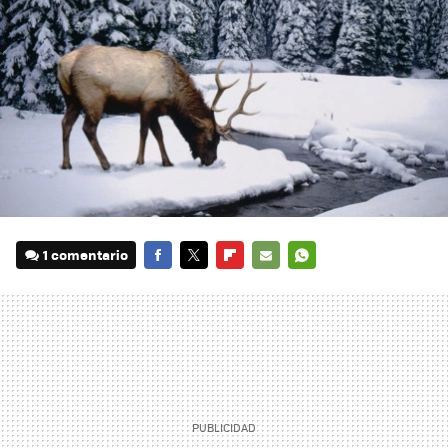
1 comentario
FACEBOOK
TWITTER
FLIPBOARD
E-
WHATSAPP
MAIL