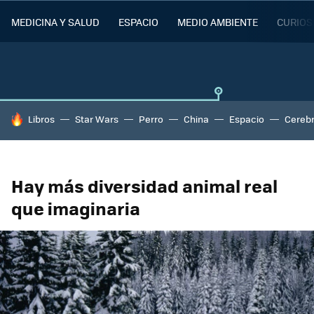
MEDICINA Y SALUD
ESPACIO
MEDIO AMBIENTE
CURIOS
HOY SE HABLA DE
Libros
Star Wars
Perro
China
Espacio
Cereb
Hay más diversidad animal real
que imaginaria