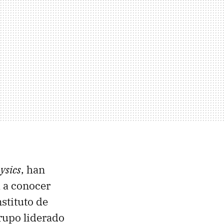
ysics
, han
a a conocer
nstituto de
grupo liderado