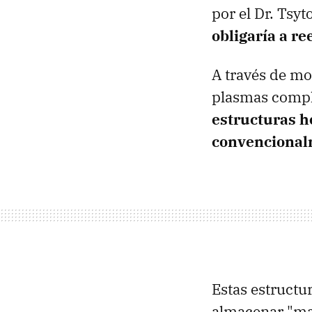
por el Dr. Tsyt
obligaría a re
A través de mo
plasmas compl
estructuras h
convencionalm
Estas estructu
almacenar "mar