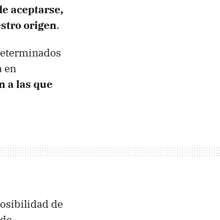
de aceptarse,
estro origen
.
 determinados
a en
n a las que
posibilidad de
 de