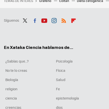
TEMAS DE INTERÉS
Grafeno
Coltán
Dieta cetogenica
Síguenos
Twit
Fac
You
Inst
RSS
Flip
ter
ebo
tub
agr
boa
ok
e
am
rd
En Xataka Ciencia hablamos de...
¿Sabías que...?
Psicología
No te lo creas
Física
Biología
Salud
religion
Fe
ciencia
epistemología
creencias
dios