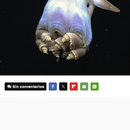
Sin comentarios
FACEBOOK
TWITTER
FLIPBOARD
E-
WHATSAPP
MAIL