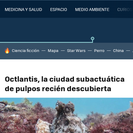
MEDICINA Y SALUD
ESPACIO
MEDIO AMBIENTE
CURIOS
HOY SE HABLA DE
Ciencia ficción
Mapa
Star Wars
Perro
China
Octlantis, la ciudad subactuática
de pulpos recién descubierta