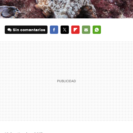
Sin comentarios
FACEBOOK
TWITTER
FLIPBOARD
E-
WHATSAPP
MAIL