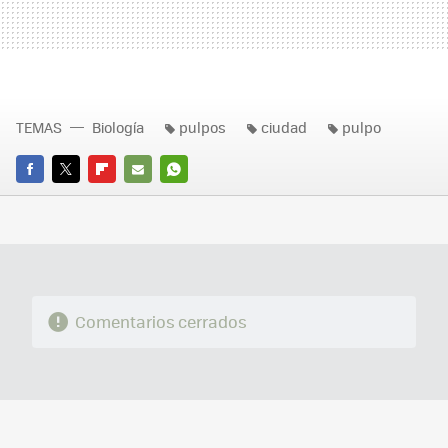
TEMAS
Biología
pulpos
ciudad
pulpo
FACEBOOK
TWITTER
FLIPBOARD
E-
WHATSAPP
MAIL
Comentarios cerrados