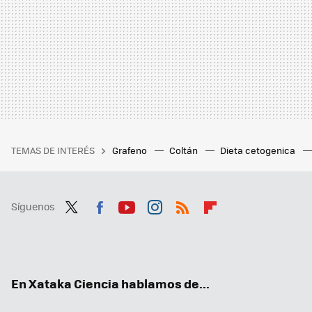
TEMAS DE INTERÉS
Grafeno
Coltán
Dieta cetogenica
Síguenos
Twit
Fac
You
Inst
RSS
Flip
ter
ebo
tub
agr
boa
ok
e
am
rd
En Xataka Ciencia hablamos de...