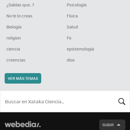
¿Sabías que...?
Psicología
No te lo creas
Física
Biología
Salud
religion
Fe
ciencia
epistemología
creencias
dios
VER MÁS TEMAS
BUSCA
SUBIR